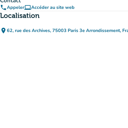
Contact
phone
computer
Appeler
Accéder au site web
(nouvel onglet)
Localisation
place
62, rue des Archives, 75003 Paris 3e Arrondissement, Fr
(ouvrir dans Google Maps)
(nouvel onglet)