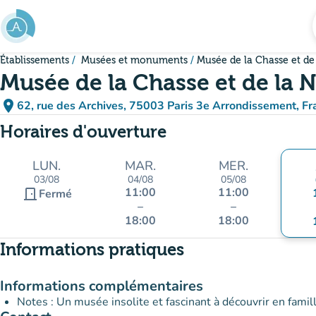
Aller au contenu principal
Établissements
Musées et monuments
Musée de la Chasse et de
Musée de la Chasse et de la 
place
62, rue des Archives, 75003 Paris 3e Arrondissement, Fr
(ouvrir dans Google Maps)
(nouvel onglet)
Horaires d'ouverture
LUN.
MAR.
MER.
03/08
04/08
05/08
11:00
11:00
door_front
Fermé
–
–
18:00
18:00
Informations pratiques
Informations complémentaires
Notes : Un musée insolite et fascinant à découvrir en famill