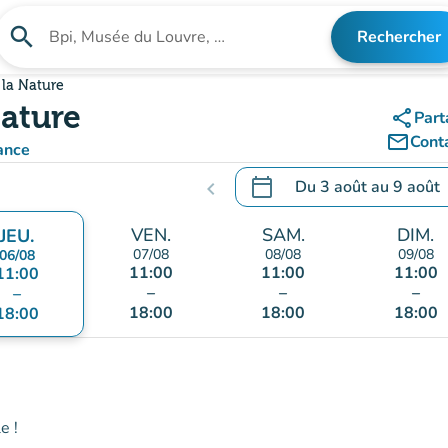
search
Rechercher
Rechercher un établissement
 la Nature
Nature
share
Part
mail_outline
Cont
ance
calendar_today
Du
3 août
au
9 août
chevron_left
.
Ouvrir le calendrier pour 
VEN.
SAM.
DIM.
JEU.
07/08
08/08
09/08
06/08
11:00
11:00
11:00
11:00
–
–
–
–
18:00
18:00
18:00
18:00
e !