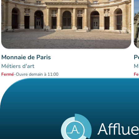
Monnaie de Paris
P
Métiers d'art
Mu
Fermé
-
Ouvre demain à 11:00
Fe
Éléments 1 à 2 sur 2