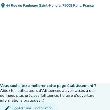
place
44 Rue du Faubourg Saint-Honoré, 75008 Paris, France
(ouvrir dans Google Maps)
(nouvel onglet)
Vous souhaitez améliorer cette page établissement ?
Aidez les utilisateurs d'Affluences à avoir accès à des
données plus précises (affluence, horaire d'ouverture,
informations pratiques…)
edit
Suggérer une modification