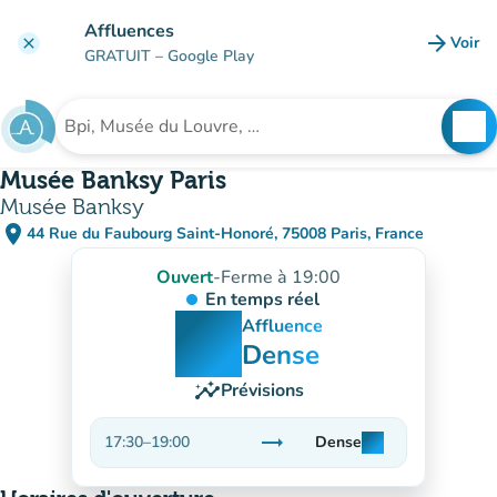
Aller au contenu principal
Affluences
arrow_forward
Voir
clear
(nouve
GRATUIT
– Google Play
search
See
Rechercher un établissement
Musée Banksy Paris
Musée Banksy
place
44 Rue du Faubourg Saint-Honoré, 75008 Paris, France
(ouvrir dans Google Maps)
(nouvel onglet)
Ouvert
-
Ferme à 19:00
En temps réel
man
man
man
Affluence
Dense
insights
Prévisions
trending_flat
17:30
–
19:00
Dense
man
man
man
Stable