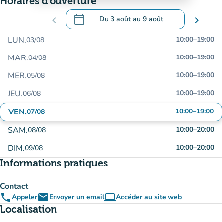
Horaires d'ouverture
calendar_today
chevron_left
Du
3 août
au
9 août
chevron_right
.
Ouvrir le calendrier pour changer de dat
LUN.
10:00
–
19:00
03/08
MAR.
10:00
–
19:00
04/08
MER.
10:00
–
19:00
05/08
JEU.
10:00
–
19:00
06/08
VEN.
10:00
–
19:00
07/08
SAM.
10:00
–
20:00
08/08
DIM.
10:00
–
20:00
09/08
Informations pratiques
Contact
phone
email
computer
Appeler
Envoyer un email
Accéder au site web
(nouvel onglet)
Localisation