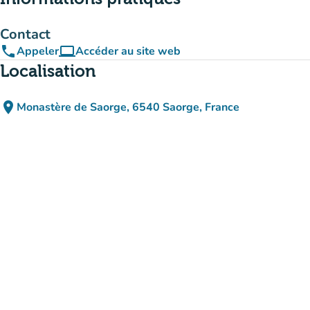
Contact
phone
computer
Appeler
Accéder au site web
(nouvel onglet)
Localisation
place
Monastère de Saorge, 6540 Saorge, France
(ouvrir dans Google Maps)
(nouvel onglet)