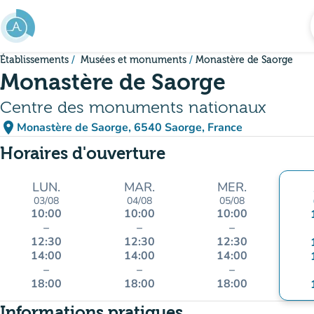
Aller au contenu principal
Établissements
Musées et monuments
Monastère de Saorge
Monastère de Saorge
Centre des monuments nationaux
place
Monastère de Saorge, 6540 Saorge, France
(ouvrir dans Google Maps)
(nouvel onglet)
Horaires d'ouverture
LUN.
MAR.
MER.
03/08
04/08
05/08
10:00
10:00
10:00
–
–
–
12:30
12:30
12:30
14:00
14:00
14:00
–
–
–
18:00
18:00
18:00
Informations pratiques