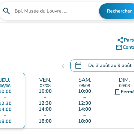
search
Rechercher
Rechercher un établissement
share
Part
mail_outline
Cont
calendar_today
Du
3 août
au
9 août
chevron_left
.
Ouvrir le calendrier pour 
VEN.
SAM.
DIM.
JEU.
07/08
08/08
09/08
06/08
10:00
10:00
10:00
door_front
Ferm
–
–
–
12:30
12:30
12:30
14:00
14:00
14:00
–
–
–
18:00
18:00
18:00