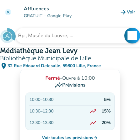
Aller au contenu principal
Affluences
arrow_forward
Voir
clear
(nouve
GRATUIT
– Google Play
search
See
Rechercher un établissement
Médiathèque Jean Levy
Bibliothèque Municipale de Lille
place
32 Rue Edouard Delesalle, 59800 Lille, France
(ouvrir dans Google Maps)
(nouvel onglet)
Fermé
-
Ouvre à 10:00
insights
Prévisions
10:00
–
10:30
5%
trending_up
10:30
–
12:30
15%
En hausse
trending_up
12:30
–
13:30
20%
En hausse
Voir toutes les prévisions
arrow_forward