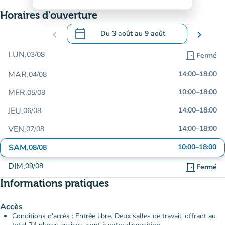
Horaires d'ouverture
calendar_today
chevron_left
Du
3 août
au
9 août
chevron_right
.
Ouvrir le calendrier pour changer de dat
LUN.
03/08
door_front
Fermé
MAR.
14:00
–
18:00
04/08
MER.
10:00
–
18:00
05/08
JEU.
14:00
–
18:00
06/08
VEN.
14:00
–
18:00
07/08
SAM.
10:00
–
18:00
08/08
DIM.
09/08
door_front
Fermé
Informations pratiques
Accès
Conditions d'accès : Entrée libre. Deux salles de travail, offrant au