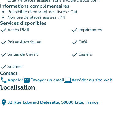
total 74 places assises, sont à votre disposition.
Informations complémentaires
Possibilité d'emprunt des livres : Oui
Nombre de places assises : 74
Services disponibles
check
check
Accès PMR
Imprimantes
check
check
Prises électriques
Café
check
check
Salles de travail
Casiers
check
Scanner
Contact
phone
email
computer
Appeler
Envoyer un email
Accéder au site web
(nouvel onglet)
Localisation
place
32 Rue Edouard Delesalle, 59800 Lille, France
(ouvrir dans Google Maps)
(nouvel onglet)