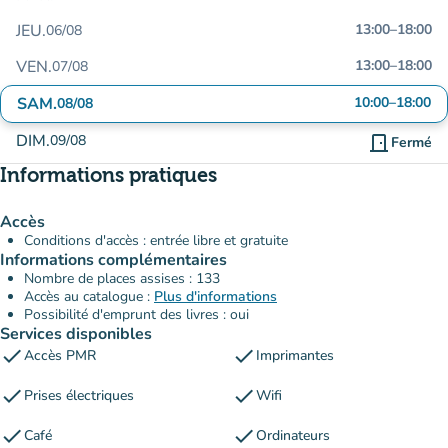
JEU.
13:00
–
18:00
06/08
VEN.
13:00
–
18:00
07/08
SAM.
10:00
–
18:00
08/08
DIM.
09/08
door_front
Fermé
Informations pratiques
Accès
Conditions d'accès : entrée libre et gratuite
Informations complémentaires
Nombre de places assises : 133
Accès au catalogue :
Plus d'informations
Possibilité d'emprunt des livres : oui
Services disponibles
check
check
Accès PMR
Imprimantes
check
check
Prises électriques
Wifi
check
check
Café
Ordinateurs