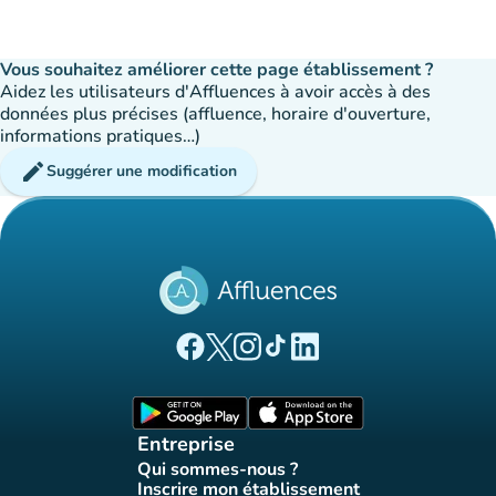
Vous souhaitez améliorer cette page établissement ?
Aidez les utilisateurs d'Affluences à avoir accès à des
données plus précises (affluence, horaire d'ouverture,
informations pratiques…)
edit
Suggérer une modification
(nouvel onglet)
(nouvel onglet)
(nouvel onglet)
(nouvel onglet)
(nouvel onglet)
Page Facebook Affluences
Page Twitter Affluences
Page Instagram Affluences
Page Tiktok Affluences
Page LinkedIn Affluences
(nouvel onglet)
(nouvel onglet)
Entreprise
Qui sommes-nous ?
(nouvel onglet)
Inscrire mon établissement