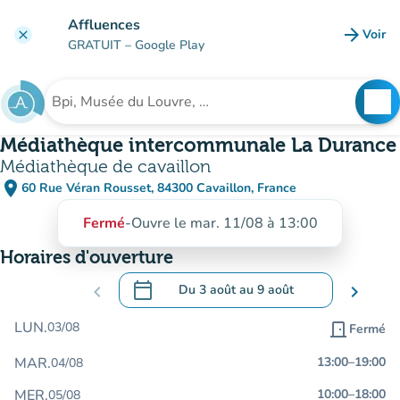
Aller au contenu principal
Affluences
arrow_forward
Voir
clear
(nouve
GRATUIT
– Google Play
search
See
Rechercher un établissement
Médiathèque intercommunale La Durance
Médiathèque de cavaillon
place
60 Rue Véran Rousset, 84300 Cavaillon, France
(ouvrir dans Google Maps)
(nouvel onglet)
Fermé
-
Ouvre le mar. 11/08 à 13:00
Horaires d'ouverture
calendar_today
chevron_left
Du
3 août
au
9 août
chevron_right
.
Ouvrir le calendrier pour changer de dat
LUN.
03/08
door_front
Fermé
MAR.
13:00
–
19:00
04/08
MER.
10:00
–
18:00
05/08