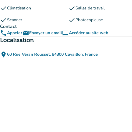
check
check
Climatisation
Salles de travail
check
check
Scanner
Photocopieuse
Contact
phone
email
computer
Appeler
Envoyer un email
Accéder au site web
(nouvel onglet)
Localisation
place
60 Rue Véran Rousset, 84300 Cavaillon, France
(ouvrir dans Google Maps)
(nouvel onglet)