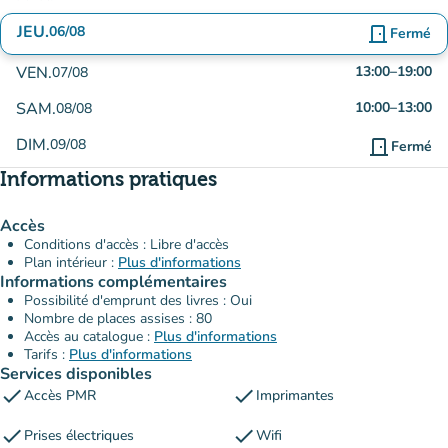
JEU.
06/08
door_front
Fermé
VEN.
13:00
–
19:00
07/08
SAM.
10:00
–
13:00
08/08
DIM.
09/08
door_front
Fermé
Informations pratiques
Accès
Conditions d'accès : Libre d'accès
Plan intérieur :
Plus d'informations
Informations complémentaires
Possibilité d'emprunt des livres : Oui
Nombre de places assises : 80
Accès au catalogue :
Plus d'informations
Tarifs :
Plus d'informations
Services disponibles
check
check
Accès PMR
Imprimantes
check
check
Prises électriques
Wifi