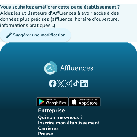
Vous souhaitez améliorer cette page établissement ?
Aidez les utilisateurs d'Affluences à avoir accès à des
données plus précises (affluence, horaire d'ouverture,
informations pratiques…)
edit
Suggérer une modification
(nouvel onglet)
(nouvel onglet)
(nouvel onglet)
(nouvel onglet)
(nouvel onglet)
Page Facebook Affluences
Page Twitter Affluences
Page Instagram Affluences
Page Tiktok Affluences
Page LinkedIn Affluences
(nouvel onglet)
(nouvel onglet)
Entreprise
Qui sommes-nous ?
(nouvel onglet)
Inscrire mon établissement
(nouvel onglet)
Carrières
(nouvel onglet)
Presse
(nouvel onglet)