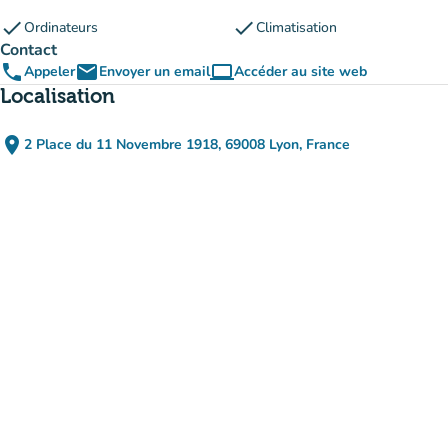
check
check
Ordinateurs
Climatisation
Contact
phone
email
computer
Appeler
Envoyer un email
Accéder au site web
(nouvel onglet)
Localisation
place
2 Place du 11 Novembre 1918, 69008 Lyon, France
(ouvrir dans Google Maps)
(nouvel onglet)