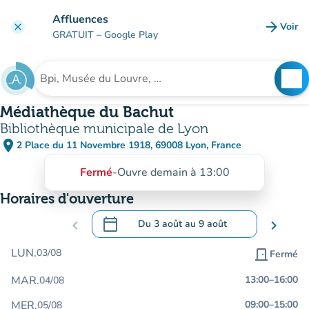
Aller au contenu principal
Affluences
arrow_forward
Voir
clear
(nouve
GRATUIT
– Google Play
search
See
Rechercher un établissement
Médiathèque du Bachut
Bibliothèque municipale de Lyon
place
2 Place du 11 Novembre 1918, 69008 Lyon, France
(ouvrir dans Google Maps)
(nouvel onglet)
Fermé
-
Ouvre demain à 13:00
Horaires d'ouverture
calendar_today
chevron_left
Du
3 août
au
9 août
chevron_right
.
Ouvrir le calendrier pour changer de dat
LUN.
03/08
door_front
Fermé
MAR.
13:00
–
16:00
04/08
MER.
09:00
–
15:00
05/08