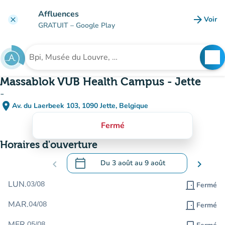
Aller au contenu principal
Affluences
arrow_forward
Voir
clear
(nouve
GRATUIT
– Google Play
search
See
Rechercher un établissement
Massablok VUB Health Campus - Jette
-
place
Av. du Laerbeek 103, 1090 Jette, Belgique
(ouvrir dans Google Maps)
(nouvel onglet)
Fermé
Horaires d'ouverture
calendar_today
chevron_left
Du
3 août
au
9 août
chevron_right
.
Ouvrir le calendrier pour changer de dat
LUN.
03/08
door_front
Fermé
MAR.
04/08
door_front
Fermé
MER.
05/08