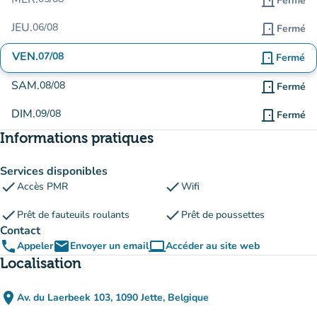
door_front
Fermé
JEU.
06/08
door_front
Fermé
VEN.
07/08
door_front
Fermé
SAM.
08/08
door_front
Fermé
DIM.
09/08
door_front
Fermé
Informations pratiques
Services disponibles
check
check
Accès PMR
Wifi
check
check
Prêt de fauteuils roulants
Prêt de poussettes
Contact
phone
email
computer
Appeler
Envoyer un email
Accéder au site web
(nouvel onglet)
Localisation
place
Av. du Laerbeek 103, 1090 Jette, Belgique
(ouvrir dans Google Maps)
(nouvel onglet)