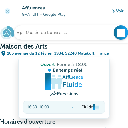
Aller au contenu principal
Affluences
arrow_forward
Voir
clear
(nouve
GRATUIT
– Google Play
search
See
Rechercher un établissement
Maison des Arts
place
105 avenue du 12 février 1934, 92240 Malakoff, France
(ouvrir dans Google Maps)
(nouvel onglet)
Ouvert
-
Ferme à 18:00
En temps réel
man
man
man
Affluence
Fluide
insights
Prévisions
trending_flat
16:30
–
18:00
Fluide
man
man
man
Stable
Horaires d'ouverture