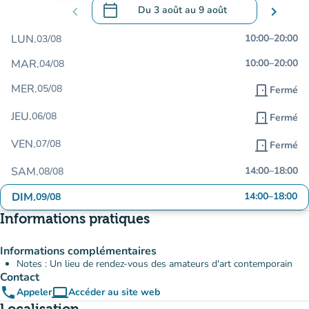
calendar_today
chevron_left
Du
3 août
au
9 août
chevron_right
.
Ouvrir le calendrier pour changer de dat
LUN.
10:00
–
20:00
03/08
MAR.
10:00
–
20:00
04/08
MER.
05/08
door_front
Fermé
JEU.
06/08
door_front
Fermé
VEN.
07/08
door_front
Fermé
SAM.
14:00
–
18:00
08/08
DIM.
14:00
–
18:00
09/08
Informations pratiques
Informations complémentaires
Notes : Un lieu de rendez-vous des amateurs d'art contemporain
Contact
phone
computer
Appeler
Accéder au site web
(nouvel onglet)