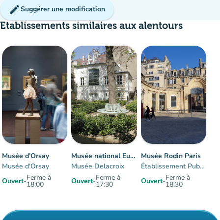
edit
Suggérer une modification
Etablissements similaires aux alentours
Affluence
:
35%
Modéré
man
man
man
group
d'occupation
Musée d'Orsay
Musée national Eugène-Delacroix
Musée Rodin Paris
Musée d'Orsay
Musée Delacroix
Établissement Public du musée Rodin
Ferme à
Ferme à
Ferme à
Ouvert
-
Ouvert
-
Ouvert
-
18:00
17:30
18:30
Éléments 1 à 3 sur 3