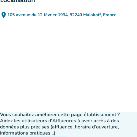
Localisation
place
105 avenue du 12 février 1934, 92240 Malakoff, France
(ouvrir dans Google Maps)
(nouvel onglet)
Vous souhaitez améliorer cette page établissement ?
Aidez les utilisateurs d'Affluences à avoir accès à des
données plus précises (affluence, horaire d'ouverture,
informations pratiques…)