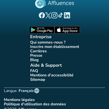
(nouvel onglet)
(nouvel onglet)
(nouvel onglet)
(nouvel onglet)
(nouvel onglet)
Page Facebook Affluences
Page Twitter Affluences
Page Instagram Affluences
Page Tiktok Affluences
Page LinkedIn Affluences
(nouvel onglet)
(nouvel onglet)
Entreprise
Qui sommes-nous ?
(nouvel onglet)
Inscrire mon établissement
(nouvel onglet)
Carrières
(nouvel onglet)
Presse
(nouvel onglet)
Blog
(nouvel onglet)
Aide & Support
FAQ
(nouvel onglet)
Mentions d'accessibilité
(nouvel onglet)
Sitemap
(nouvel onglet)
language
Langue :
Français
Mentions légales
(nouvel onglet)
Politique d'utilisation des données
(nouvel onglet)