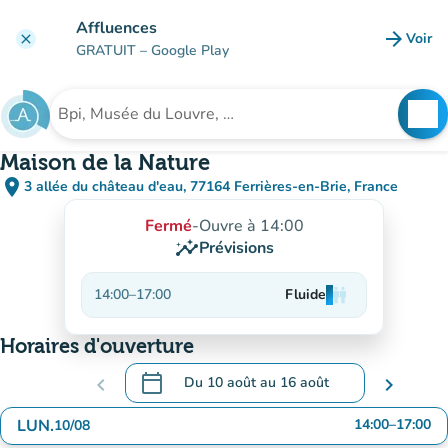
Aller au contenu principal
Affluences
arrow_forward
Voir
clear
(nouve
GRATUIT
– Google Play
search
See
Rechercher un établissement
Maison de la Nature
place
3 allée du château d'eau, 77164 Ferrières-en-Brie, France
(ouvrir dans Google Maps)
(nouvel onglet)
Fermé
-
Ouvre à 14:00
insights
Prévisions
14:00
–
17:00
Fluide
man
man
man
Horaires d'ouverture
calendar_today
chevron_left
Du
10 août
au
16 août
chevron_right
.
Ouvrir le calendrier pour changer de date
LUN.
14:00
–
17:00
10/08