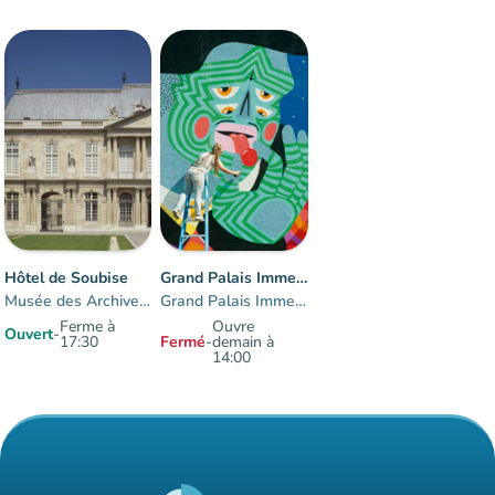
Hôtel de Soubise
Grand Palais Immersif
Musée des Archives nationales
Grand Palais Immersif
Ferme à
Ouvre
Ouvert
-
17:30
Fermé
-
demain à
14:00
Éléments 1 à 2 sur 2