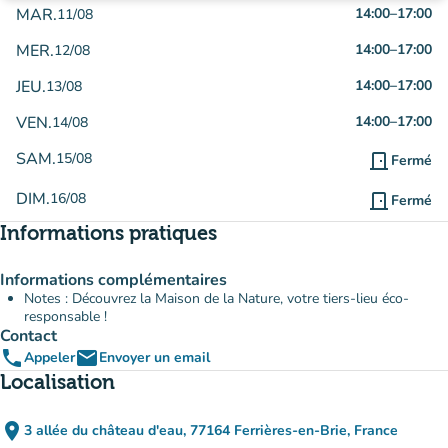
MAR.
14:00
–
17:00
11/08
MER.
14:00
–
17:00
12/08
JEU.
14:00
–
17:00
13/08
VEN.
14:00
–
17:00
14/08
SAM.
15/08
door_front
Fermé
DIM.
16/08
door_front
Fermé
Informations pratiques
Informations complémentaires
Notes : Découvrez la Maison de la Nature, votre tiers-lieu éco-
responsable !
Contact
phone
email
Appeler
Envoyer un email
Localisation
place
3 allée du château d'eau, 77164 Ferrières-en-Brie, France
(ouvrir dans Google Maps)
(nouvel onglet)