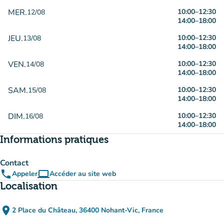
MER.
10:00
–
12:30
12/08
14:00
–
18:00
JEU.
10:00
–
12:30
13/08
14:00
–
18:00
VEN.
10:00
–
12:30
14/08
14:00
–
18:00
SAM.
10:00
–
12:30
15/08
14:00
–
18:00
DIM.
10:00
–
12:30
16/08
14:00
–
18:00
Informations pratiques
Contact
phone
computer
Appeler
Accéder au site web
(nouvel onglet)
Localisation
place
2 Place du Château, 36400 Nohant-Vic, France
(ouvrir dans Google Maps)
(nouvel onglet)