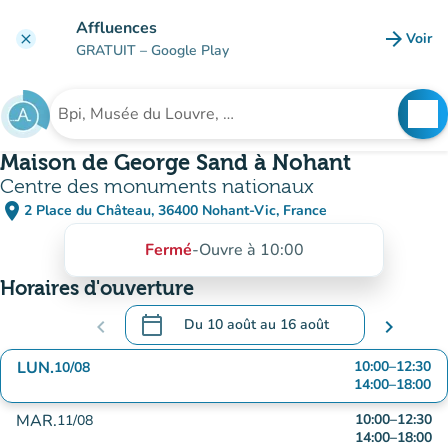
Aller au contenu principal
Affluences
arrow_forward
Voir
clear
(nouve
GRATUIT
– Google Play
search
See
Rechercher un établissement
Maison de George Sand à Nohant
Centre des monuments nationaux
place
2 Place du Château, 36400 Nohant-Vic, France
(ouvrir dans Google Maps)
(nouvel onglet)
Fermé
-
Ouvre à 10:00
Horaires d'ouverture
calendar_today
chevron_left
Du
10 août
au
16 août
chevron_right
.
Ouvrir le calendrier pour changer de date
LUN.
10:00
–
12:30
10/08
14:00
–
18:00
MAR.
10:00
–
12:30
11/08
14:00
–
18:00