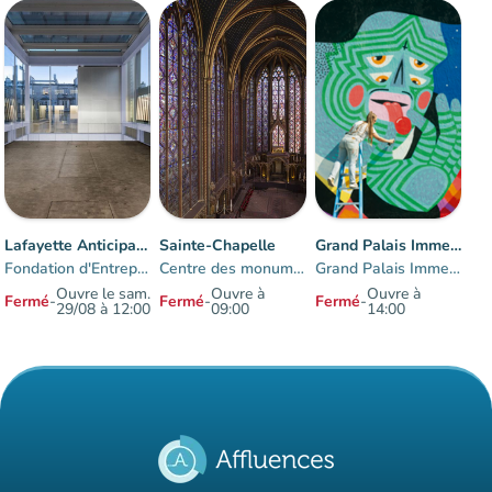
Lafayette Anticipations
Sainte-Chapelle
Grand Palais Immersif
Fondation d'Entreprise des Galeries Lafayette
Centre des monuments nationaux
Grand Palais Immersif
Ouvre le sam.
Ouvre à
Ouvre à
Fermé
-
Fermé
-
Fermé
-
29/08 à 12:00
09:00
14:00
Éléments 1 à 3 sur 3