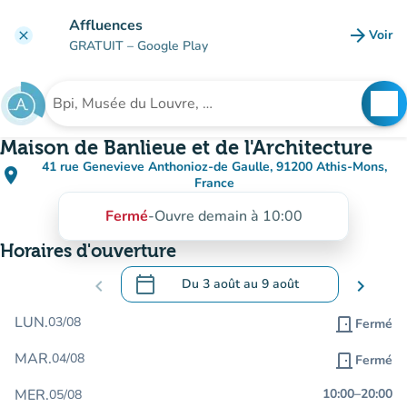
Aller au contenu principal
Affluences
arrow_forward
Voir
clear
(nouve
GRATUIT
– Google Play
search
See
Rechercher un établissement
Maison de Banlieue et de l'Architecture
41 rue Genevieve Anthonioz-de Gaulle, 91200 Athis-Mons,
place
(ouvrir dans Google Maps)
(nouvel onglet)
France
Fermé
-
Ouvre demain à 10:00
Horaires d'ouverture
calendar_today
chevron_left
Du
3 août
au
9 août
chevron_right
.
Ouvrir le calendrier pour changer de dat
LUN.
03/08
door_front
Fermé
MAR.
04/08
door_front
Fermé
MER.
10:00
–
20:00
05/08