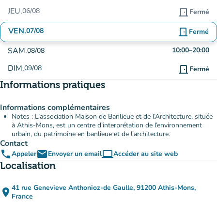
JEU.
06/08
door_front
Fermé
VEN.
07/08
door_front
Fermé
SAM.
10:00
–
20:00
08/08
DIM.
09/08
door_front
Fermé
Informations pratiques
Informations complémentaires
Notes : L’association Maison de Banlieue et de l’Architecture, située
à Athis-Mons, est un centre d’interprétation de l’environnement
urbain, du patrimoine en banlieue et de l’architecture.
Contact
phone
email
computer
Appeler
Envoyer un email
Accéder au site web
(nouvel onglet)
Localisation
41 rue Genevieve Anthonioz-de Gaulle, 91200 Athis-Mons,
place
(ouvrir dans Google Maps)
(nouvel onglet)
France