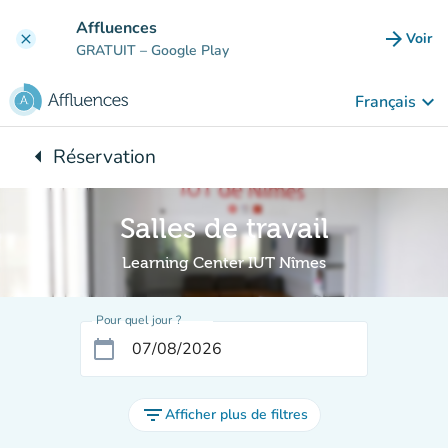
Aller au contenu principal
Affluences
arrow_forward
Voir
clear
(nouve
GRATUIT
– Google Play
keyboard_arrow_down
Français
arrow_left
Réservation
Retour à :
Salles de travail
Learning Center IUT Nîmes
Pour quel jour ?
calendar_today
filter_list
Afficher plus de filtres