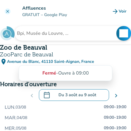
Aller au contenu principal
Affluences
arrow_forward
Voir
clear
(nouve
GRATUIT
– Google Play
search
See
Rechercher un établissement
Zoo de Beauval
ZooParc de Beauval
place
Avenue du Blanc, 41110 Saint-Aignan, France
(ouvrir dans Google Maps)
(nouvel onglet)
Fermé
-
Ouvre à 09:00
Horaires d'ouverture
calendar_today
chevron_left
Du
3 août
au
9 août
chevron_right
.
Ouvrir le calendrier pour changer de dat
LUN.
09:00
–
19:00
03/08
MAR.
09:00
–
19:00
04/08
MER.
09:00
–
19:00
05/08