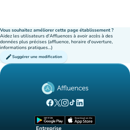
Vous souhaitez améliorer cette page établissement ?
Aidez les utilisateurs d'Affluences à avoir accès à des
données plus précises (affluence, horaire d'ouverture,
informations pratiques…)
edit
Suggérer une modification
(nouvel onglet)
(nouvel onglet)
(nouvel onglet)
(nouvel onglet)
(nouvel onglet)
Page Facebook Affluences
Page Twitter Affluences
Page Instagram Affluences
Page Tiktok Affluences
Page LinkedIn Affluences
(nouvel onglet)
(nouvel onglet)
Entreprise