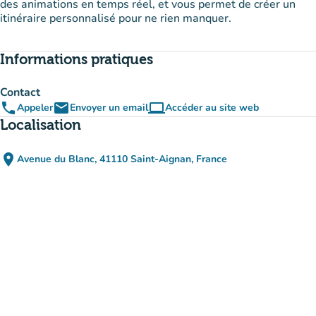
des animations en temps réel, et vous permet de créer un
itinéraire personnalisé pour ne rien manquer.
Informations pratiques
Contact
phone
email
computer
Appeler
Envoyer un email
Accéder au site web
(nouvel onglet)
Localisation
place
Avenue du Blanc, 41110 Saint-Aignan, France
(ouvrir dans Google Maps)
(nouvel onglet)