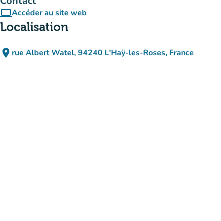
Contact
computer
Accéder au site web
(nouvel onglet)
Localisation
place
rue Albert Watel, 94240 L'Haÿ-les-Roses, France
(ouvrir dans Google Maps)
(nouvel onglet)