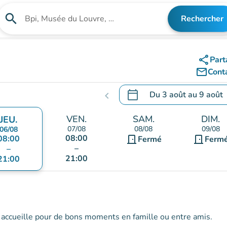
search
Rechercher
Rechercher un établissement
share
Part
mail_outline
Cont
calendar_today
Du
3 août
au
9 août
chevron_left
.
Ouvrir le calendrier pour 
VEN.
SAM.
DIM.
JEU.
07/08
08/08
09/08
06/08
08:00
08:00
door_front
door_front
Fermé
Ferm
–
–
21:00
21:00
s accueille pour de bons moments en famille ou entre amis.