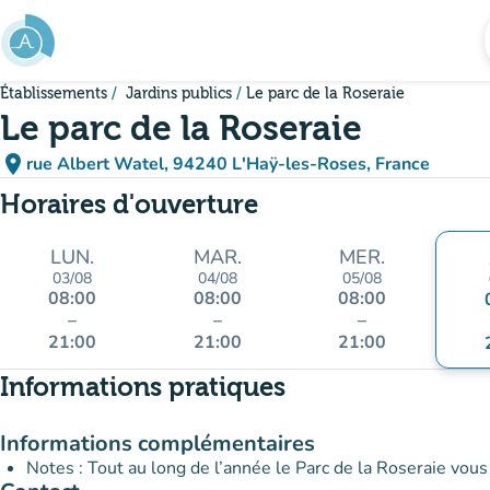
Aller au contenu principal
Établissements
Jardins publics
Le parc de la Roseraie
Le parc de la Roseraie
place
rue Albert Watel, 94240 L'Haÿ-les-Roses, France
(ouvrir dans Google Maps)
(nouvel onglet)
Horaires d'ouverture
LUN.
MAR.
MER.
03/08
04/08
05/08
08:00
08:00
08:00
–
–
–
21:00
21:00
21:00
Informations pratiques
Informations complémentaires
Notes : Tout au long de l’année le Parc de la Roseraie vou