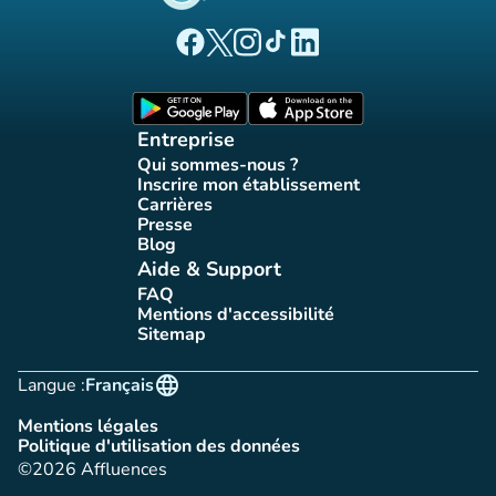
(nouvel onglet)
(nouvel onglet)
(nouvel onglet)
(nouvel onglet)
(nouvel onglet)
Page Facebook Affluences
Page Twitter Affluences
Page Instagram Affluences
Page Tiktok Affluences
Page LinkedIn Affluences
(nouvel onglet)
(nouvel onglet)
Entreprise
Qui sommes-nous ?
(nouvel onglet)
Inscrire mon établissement
(nouvel onglet)
Carrières
(nouvel onglet)
Presse
(nouvel onglet)
Blog
(nouvel onglet)
Aide & Support
FAQ
(nouvel onglet)
Mentions d'accessibilité
(nouvel onglet)
Sitemap
(nouvel onglet)
language
Langue :
Français
Mentions légales
(nouvel onglet)
Politique d'utilisation des données
(nouvel onglet)
©2026 Affluences