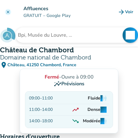
Aller au contenu principal
Affluences
arrow_forward
Voir
clear
(nouve
GRATUIT
– Google Play
search
See
Rechercher un établissement
Château de Chambord
Domaine national de Chambord
place
Château, 41250 Chambord, France
(ouvrir dans Google Maps)
(nouvel onglet)
Fermé
-
Ouvre à 09:00
insights
Prévisions
09:00
–
11:00
Fluide
man
man
man
trending_up
11:00
–
14:00
Dense
man
man
man
En hausse
trending_down
14:00
–
18:00
Modérée
man
man
man
En baisse
Horaires d'ouverture