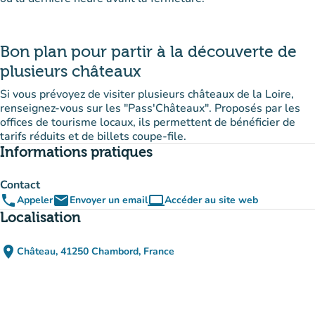
Bon plan pour partir à la découverte de
plusieurs châteaux
Si vous prévoyez de visiter plusieurs châteaux de la Loire,
renseignez-vous sur les "Pass'Châteaux". Proposés par les
offices de tourisme locaux, ils permettent de bénéficier de
tarifs réduits et de billets coupe-file.
Informations pratiques
Contact
phone
email
computer
Appeler
Envoyer un email
Accéder au site web
(nouvel onglet)
Localisation
place
Château, 41250 Chambord, France
(ouvrir dans Google Maps)
(nouvel onglet)