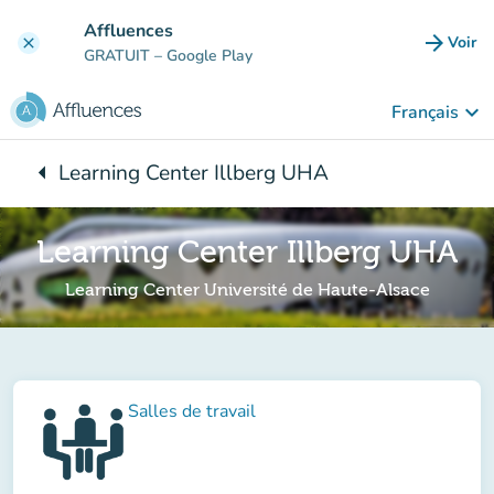
Aller au contenu principal
Affluences
arrow_forward
Voir
clear
(nouve
GRATUIT
– Google Play
keyboard_arrow_down
Français
arrow_left
Learning Center Illberg UHA
Retour à :
Learning Center Illberg UHA
Learning Center Université de Haute-Alsace
Salles de travail