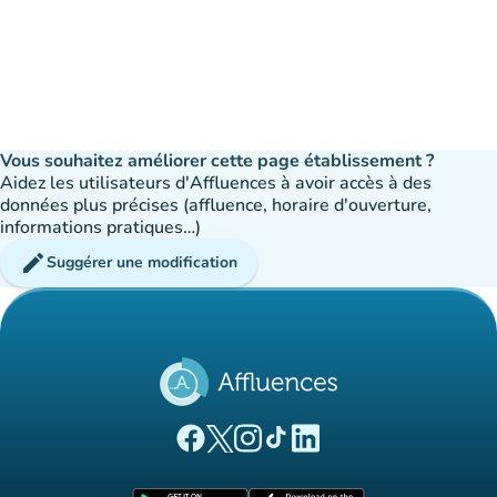
Vous souhaitez améliorer cette page établissement ?
Aidez les utilisateurs d'Affluences à avoir accès à des
données plus précises (affluence, horaire d'ouverture,
informations pratiques…)
edit
Suggérer une modification
(nouvel onglet)
(nouvel onglet)
(nouvel onglet)
(nouvel onglet)
(nouvel onglet)
Page Facebook Affluences
Page Twitter Affluences
Page Instagram Affluences
Page Tiktok Affluences
Page LinkedIn Affluences