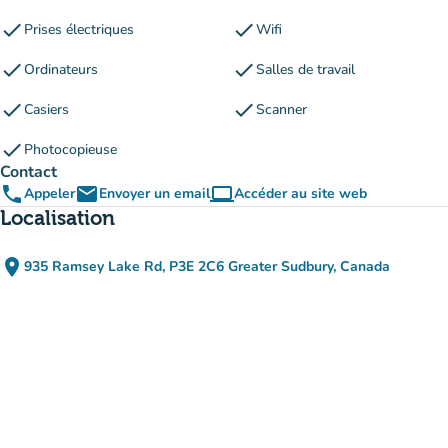
check
check
Prises électriques
Wifi
check
check
Ordinateurs
Salles de travail
check
check
Casiers
Scanner
check
Photocopieuse
Contact
phone
email
computer
Appeler
Envoyer un email
Accéder au site web
(nouvel onglet)
Localisation
place
935 Ramsey Lake Rd, P3E 2C6 Greater Sudbury, Canada
(ouvrir dans Google Maps)
(nouvel onglet)