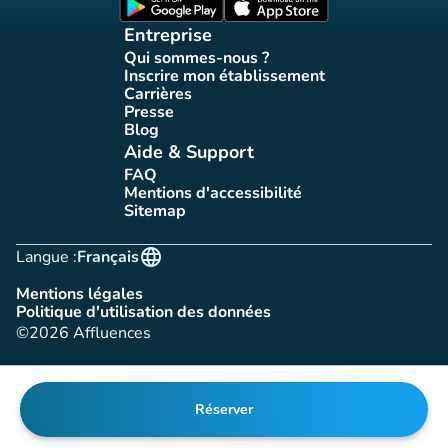
(nouvel onglet)
(nouvel onglet)
Entreprise
Qui sommes-nous ?
(nouvel onglet)
Inscrire mon établissement
(nouvel onglet)
Carrières
(nouvel onglet)
Presse
(nouvel onglet)
Blog
(nouvel onglet)
Aide & Support
FAQ
(nouvel onglet)
Mentions d'accessibilité
(nouvel onglet)
Sitemap
(nouvel onglet)
language
Langue :
Français
Mentions légales
(nouvel onglet)
Politique d'utilisation des données
(nouvel onglet)
©2026 Affluences
Réserver