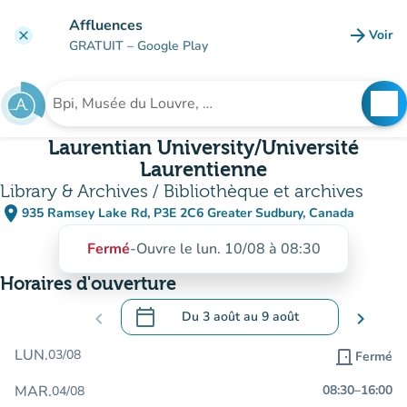
Aller au contenu principal
Affluences
arrow_forward
Voir
clear
(nouve
GRATUIT
– Google Play
search
See
Rechercher un établissement
Laurentian University/Université
Laurentienne
Library & Archives / Bibliothèque et archives
place
935 Ramsey Lake Rd, P3E 2C6 Greater Sudbury, Canada
(ouvrir dans Google Maps)
(nouvel onglet)
Fermé
-
Ouvre le lun. 10/08 à 08:30
Horaires d'ouverture
calendar_today
chevron_left
Du
3 août
au
9 août
chevron_right
.
Ouvrir le calendrier pour changer de dat
LUN.
03/08
door_front
Fermé
MAR.
08:30
–
16:00
04/08