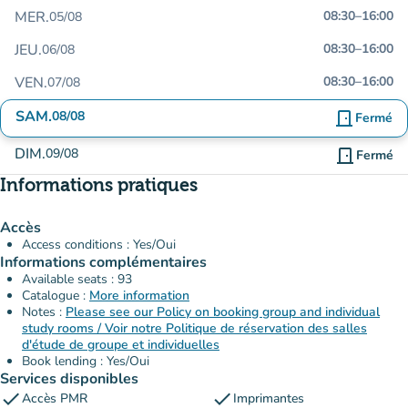
MER.
08:30
–
16:00
05/08
JEU.
08:30
–
16:00
06/08
VEN.
08:30
–
16:00
07/08
SAM.
08/08
door_front
Fermé
DIM.
09/08
door_front
Fermé
Informations pratiques
Accès
Access conditions : Yes/Oui
Informations complémentaires
Available seats : 93
Catalogue :
More information
Notes :
Please see our Policy on booking group and individual
study rooms / Voir notre Politique de réservation des salles
d'étude de groupe et individuelles
Book lending : Yes/Oui
Services disponibles
check
check
Accès PMR
Imprimantes