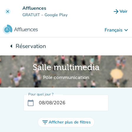
Aller au contenu principal
Affluences
arrow_forward
Voir
clear
(nouve
GRATUIT
– Google Play
keyboard_arrow_down
Français
arrow_left
Réservation
Retour à :
Salle multimedia
Pôle communication
Pour quel jour ?
calendar_today
filter_list
Afficher plus de filtres