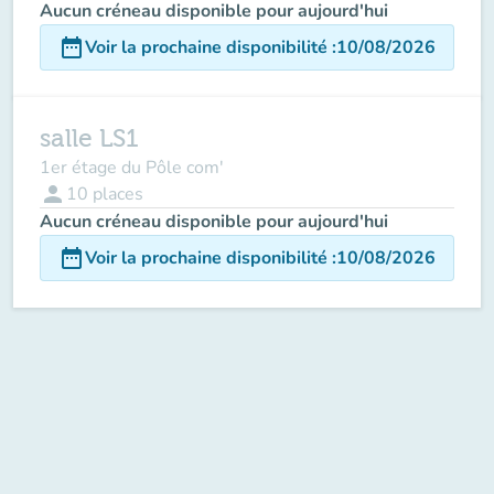
Aucun créneau disponible pour aujourd'hui
date_range
Voir la prochaine disponibilité
:
10/08/2026
salle LS1
1er étage du Pôle com'
person
10
places
Aucun créneau disponible pour aujourd'hui
date_range
Voir la prochaine disponibilité
:
10/08/2026