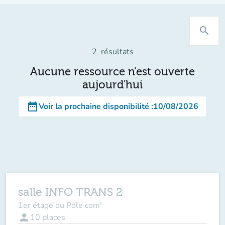
search
2
résultats
Aucune ressource n'est ouverte
aujourd'hui
date_range
Voir la prochaine disponibilité
:
10/08/2026
salle INFO TRANS 2
1er étage du Pôle com'
person
10
places