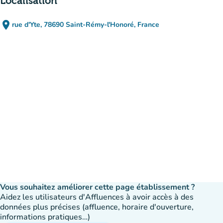
Localisation
place
rue d'Yte, 78690 Saint-Rémy-l'Honoré, France
(ouvrir dans Google Maps)
(nouvel onglet)
Vous souhaitez améliorer cette page établissement ?
Aidez les utilisateurs d'Affluences à avoir accès à des
données plus précises (affluence, horaire d'ouverture,
informations pratiques…)