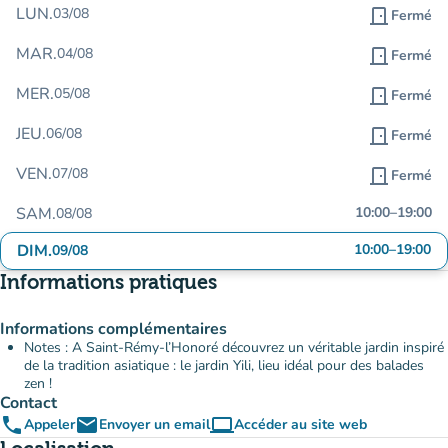
LUN.
03/08
door_front
Fermé
MAR.
04/08
door_front
Fermé
MER.
05/08
door_front
Fermé
JEU.
06/08
door_front
Fermé
VEN.
07/08
door_front
Fermé
SAM.
10:00
–
19:00
08/08
DIM.
10:00
–
19:00
09/08
Informations pratiques
Informations complémentaires
Notes : A Saint-Rémy-l’Honoré découvrez un véritable jardin inspiré
de la tradition asiatique : le jardin Yili, lieu idéal pour des balades
zen !
Contact
phone
email
computer
Appeler
Envoyer un email
Accéder au site web
(nouvel onglet)