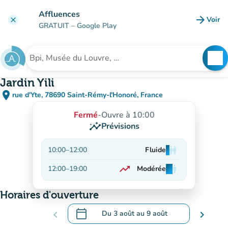
Aller au contenu principal
Affluences
arrow_forward
Voir
clear
(nouve
GRATUIT
– Google Play
search
See
Rechercher un établissement
Jardin Yili
place
rue d'Yte, 78690 Saint-Rémy-l'Honoré, France
(ouvrir dans Google Maps)
(nouvel onglet)
Fermé
-
Ouvre à 10:00
insights
Prévisions
10:00
–
12:00
Fluide
man
man
man
trending_up
12:00
–
19:00
Modérée
man
man
man
En hausse
Horaires d'ouverture
calendar_today
chevron_left
Du
3 août
au
9 août
chevron_right
.
Ouvrir le calendrier pour changer de dat