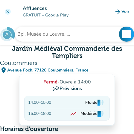
Aller au contenu principal
Affluences
arrow_forward
Voir
clear
(nouve
GRATUIT
– Google Play
search
See
Rechercher un établissement
Jardin Médiéval Commanderie des
Templiers
Coulommiers
place
Avenue Foch, 77120 Coulommiers, France
(ouvrir dans Google Maps)
(nouvel onglet)
Fermé
-
Ouvre à 14:00
insights
Prévisions
14:00
–
15:00
Fluide
man
man
man
trending_up
15:00
–
18:00
Modérée
man
man
man
En hausse
Horaires d'ouverture