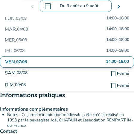
calendar_today
chevron_left
Du
3 août
au
9 août
chevron_right
.
Ouvrir le calendrier pour changer de dat
LUN.
14:00
–
18:00
03/08
MAR.
14:00
–
18:00
04/08
MER.
14:00
–
18:00
05/08
JEU.
14:00
–
18:00
06/08
VEN.
14:00
–
18:00
07/08
SAM.
08/08
door_front
Fermé
DIM.
09/08
door_front
Fermé
Informations pratiques
Informations complémentaires
Notes : Ce jardin d'inspiration médiévale a été créé et réalisé en
1993 par le paysagiste Joël CHATAIN et l’association REMPART Ile-
de-France.
Contact