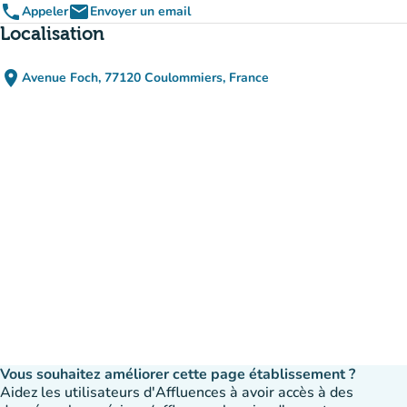
phone
email
Appeler
Envoyer un email
Localisation
place
Avenue Foch, 77120 Coulommiers, France
(ouvrir dans Google Maps)
(nouvel onglet)
Vous souhaitez améliorer cette page établissement ?
Aidez les utilisateurs d'Affluences à avoir accès à des