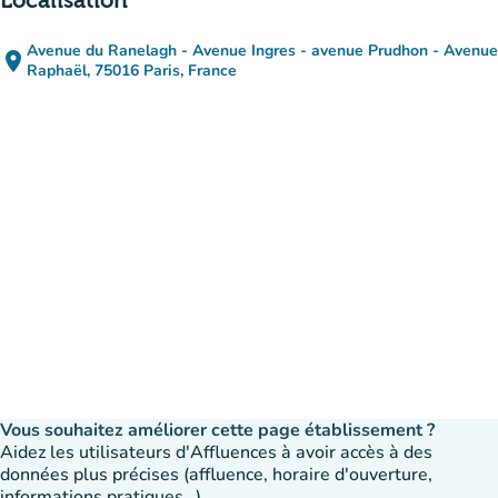
Localisation
Avenue du Ranelagh - Avenue Ingres - avenue Prudhon - Avenue
place
(ouvrir dans Google Maps)
(nouvel onglet)
Raphaël, 75016 Paris, France
Vous souhaitez améliorer cette page établissement ?
Aidez les utilisateurs d'Affluences à avoir accès à des
données plus précises (affluence, horaire d'ouverture,
informations pratiques…)