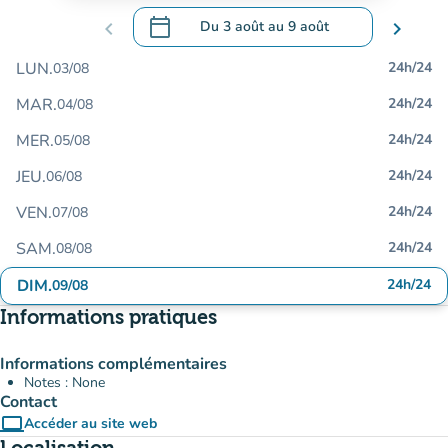
calendar_today
chevron_left
Du
3 août
au
9 août
chevron_right
.
Ouvrir le calendrier pour changer de dat
LUN.
24h/24
03/08
MAR.
24h/24
04/08
MER.
24h/24
05/08
JEU.
24h/24
06/08
VEN.
24h/24
07/08
SAM.
24h/24
08/08
DIM.
24h/24
09/08
Informations pratiques
Informations complémentaires
Notes : None
Contact
computer
Accéder au site web
(nouvel onglet)