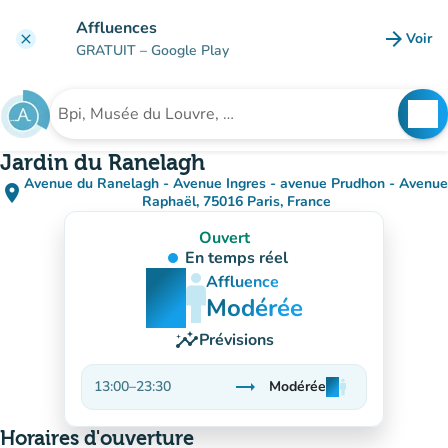
Aller au contenu principal
Affluences
arrow_forward
Voir
clear
(nouve
GRATUIT
– Google Play
search
See
Rechercher un établissement
Jardin du Ranelagh
Avenue du Ranelagh - Avenue Ingres - avenue Prudhon - Avenue
place
(ouvrir dans Google Maps)
(nouvel onglet)
Raphaël, 75016 Paris, France
Ouvert
En temps réel
man
man
man
Affluence
Modérée
insights
Prévisions
trending_flat
13:00
–
23:30
Modérée
man
man
man
Stable
Horaires d'ouverture