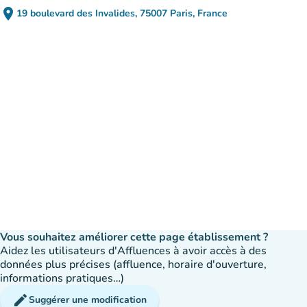
place
19 boulevard des Invalides, 75007 Paris, France
(ouvrir dans Google Maps)
(nouvel onglet)
Vous souhaitez améliorer cette page établissement ?
Aidez les utilisateurs d'Affluences à avoir accès à des
données plus précises (affluence, horaire d'ouverture,
informations pratiques…)
edit
Suggérer une modification