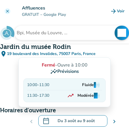
Aller au contenu principal
Affluences
arrow_forward
Voir
clear
(nouve
GRATUIT
– Google Play
search
See
Rechercher un établissement
Jardin du musée Rodin
place
19 boulevard des Invalides, 75007 Paris, France
(ouvrir dans Google Maps)
(nouvel onglet)
Fermé
-
Ouvre à 10:00
insights
Prévisions
10:00
–
11:30
Fluide
man
man
man
trending_up
11:30
–
17:30
Modérée
man
man
man
En hausse
Horaires d'ouverture
calendar_today
chevron_left
Du
3 août
au
9 août
chevron_right
.
Ouvrir le calendrier pour changer de dat