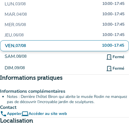
LUN.
10:00
–
17:45
03/08
MAR.
10:00
–
17:45
04/08
MER.
10:00
–
17:45
05/08
JEU.
10:00
–
17:45
06/08
VEN.
10:00
–
17:45
07/08
SAM.
08/08
door_front
Fermé
DIM.
09/08
door_front
Fermé
Informations pratiques
Informations complémentaires
Notes : Derrière l’hôtel Biron qui abrite le musée Rodin ne manquez
pas de découvrir l’incroyable jardin de sculptures.
Contact
phone
computer
Appeler
Accéder au site web
(nouvel onglet)
Localisation