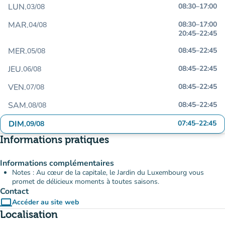
LUN.
08:30
–
17:00
03/08
MAR.
08:30
–
17:00
04/08
20:45
–
22:45
MER.
08:45
–
22:45
05/08
JEU.
08:45
–
22:45
06/08
VEN.
08:45
–
22:45
07/08
SAM.
08:45
–
22:45
08/08
DIM.
07:45
–
22:45
09/08
Informations pratiques
Informations complémentaires
Notes : Au cœur de la capitale, le Jardin du Luxembourg vous
promet de délicieux moments à toutes saisons.
Contact
computer
Accéder au site web
(nouvel onglet)
Localisation