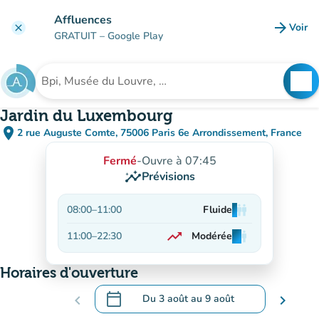
Aller au contenu principal
Affluences
arrow_forward
Voir
clear
(nouve
GRATUIT
– Google Play
search
See
Rechercher un établissement
Jardin du Luxembourg
place
2 rue Auguste Comte, 75006 Paris 6e Arrondissement, France
(ouvrir dans Google Maps)
(nouvel onglet)
Fermé
-
Ouvre à 07:45
insights
Prévisions
08:00
–
11:00
Fluide
man
man
man
trending_up
11:00
–
22:30
Modérée
man
man
man
En hausse
Horaires d'ouverture
calendar_today
chevron_left
Du
3 août
au
9 août
chevron_right
.
Ouvrir le calendrier pour changer de dat