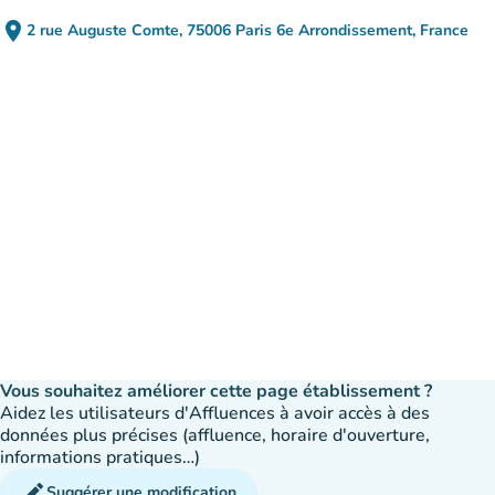
place
2 rue Auguste Comte, 75006 Paris 6e Arrondissement, France
(ouvrir dans Google Maps)
(nouvel onglet)
Vous souhaitez améliorer cette page établissement ?
Aidez les utilisateurs d'Affluences à avoir accès à des
données plus précises (affluence, horaire d'ouverture,
informations pratiques…)
edit
Suggérer une modification