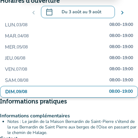
Horaires d'ouverture
calendar_today
chevron_left
Du
3 août
au
9 août
chevron_right
.
Ouvrir le calendrier pour changer de dat
LUN.
08:00
–
19:00
03/08
MAR.
08:00
–
19:00
04/08
MER.
08:00
–
19:00
05/08
JEU.
08:00
–
19:00
06/08
VEN.
08:00
–
19:00
07/08
SAM.
08:00
–
19:00
08/08
DIM.
08:00
–
19:00
09/08
Informations pratiques
Informations complémentaires
Notes : Le jardin de la Maison Bernardin de Saint-Pierre s'étend de
la rue Bernardin de Saint Pierre aux berges de l'Oise en passant par
le chemin de Halage.