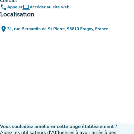
Contact
phone
computer
Appeler
Accéder au site web
(nouvel onglet)
Localisation
place
31, rue Bernardin de St Pierre, 95610 Éragny, France
(ouvrir dans Google Maps)
(nouvel onglet)
Vous souhaitez améliorer cette page établissement ?
Aidez les utilisateurs d'Affluences à avoir accès à des