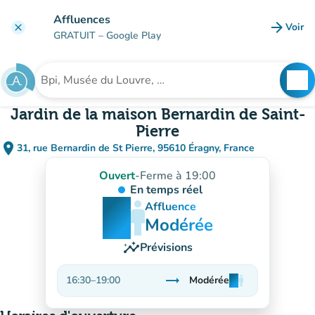
Aller au contenu principal
Affluences
arrow_forward
Voir
clear
(nouve
GRATUIT
– Google Play
search
See
Rechercher un établissement
Jardin de la maison Bernardin de Saint-
Pierre
place
31, rue Bernardin de St Pierre, 95610 Éragny, France
(ouvrir dans Google Maps)
(nouvel onglet)
Ouvert
-
Ferme à 19:00
En temps réel
man
man
man
Affluence
Modérée
insights
Prévisions
trending_flat
16:30
–
19:00
Modérée
man
man
man
Stable