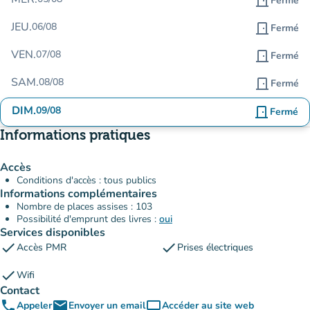
door_front
Fermé
JEU.
06/08
door_front
Fermé
VEN.
07/08
door_front
Fermé
SAM.
08/08
door_front
Fermé
DIM.
09/08
door_front
Fermé
Informations pratiques
Accès
Conditions d'accès : tous publics
Informations complémentaires
Nombre de places assises : 103
Possibilité d'emprunt des livres :
oui
Services disponibles
check
check
Accès PMR
Prises électriques
check
Wifi
Contact
phone
email
computer
Appeler
Envoyer un email
Accéder au site web