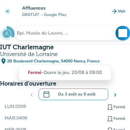
Aller au contenu principal
Affluences
arrow_forward
Voir
clear
(nouve
GRATUIT
– Google Play
search
See
Rechercher un établissement
IUT Charlemagne
Université de Lorraine
place
2B Boulevard Charlemagne, 54000 Nancy, France
(ouvrir dans Google Maps)
(nouvel onglet)
Fermé
-
Ouvre le jeu. 20/08 à 09:00
Horaires d'ouverture
calendar_today
chevron_left
Du
3 août
au
9 août
chevron_right
.
Ouvrir le calendrier pour changer de dat
LUN.
03/08
door_front
Fermé
MAR.
04/08
door_front
Fermé
MER.
05/08