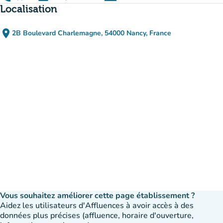
(nouvel onglet)
Localisation
place
2B Boulevard Charlemagne, 54000 Nancy, France
(ouvrir dans Google Maps)
(nouvel onglet)
Vous souhaitez améliorer cette page établissement ?
Aidez les utilisateurs d'Affluences à avoir accès à des
données plus précises (affluence, horaire d'ouverture,