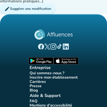
informations pratiques…)
edit
Suggérer une modification
(nouvel onglet)
(nouvel onglet)
(nouvel onglet)
(nouvel onglet)
(nouvel onglet)
Page Facebook Affluences
Page Twitter Affluences
Page Instagram Affluences
Page Tiktok Affluences
Page LinkedIn Affluences
(nouvel onglet)
(nouvel onglet)
Entreprise
Qui sommes-nous ?
(nouvel onglet)
Inscrire mon établissement
(nouvel onglet)
Carrières
(nouvel onglet)
Presse
(nouvel onglet)
Blog
(nouvel onglet)
Aide & Support
FAQ
(nouvel onglet)
Mentions d'accessibilité