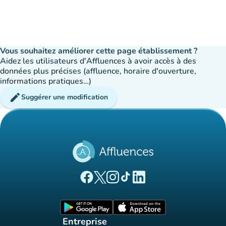
Vous souhaitez améliorer cette page établissement ?
Aidez les utilisateurs d'Affluences à avoir accès à des
données plus précises (affluence, horaire d'ouverture,
informations pratiques…)
edit
Suggérer une modification
(nouvel onglet)
(nouvel onglet)
(nouvel onglet)
(nouvel onglet)
(nouvel onglet)
Page Facebook Affluences
Page Twitter Affluences
Page Instagram Affluences
Page Tiktok Affluences
Page LinkedIn Affluences
(nouvel onglet)
(nouvel onglet)
Entreprise