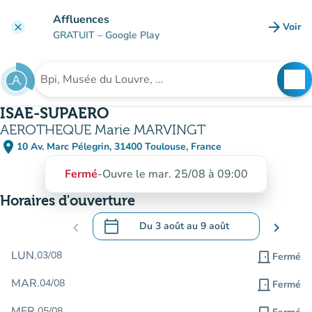
Aller au contenu principal
Affluences
arrow_forward
Voir
clear
(nouve
GRATUIT
– Google Play
search
See
Rechercher un établissement
ISAE-SUPAERO
AEROTHEQUE Marie MARVINGT
place
10 Av. Marc Pélegrin, 31400 Toulouse, France
(ouvrir dans Google Maps)
(nouvel onglet)
Fermé
-
Ouvre le mar. 25/08 à 09:00
Horaires d'ouverture
calendar_today
chevron_left
Du
3 août
au
9 août
chevron_right
.
Ouvrir le calendrier pour changer de dat
LUN.
03/08
door_front
Fermé
MAR.
04/08
door_front
Fermé
MER.
05/08