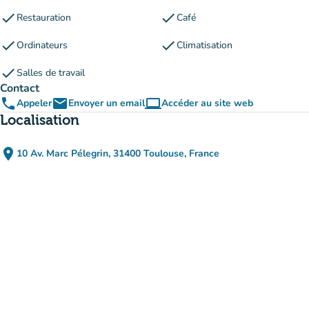
check
check
Restauration
Café
check
check
Ordinateurs
Climatisation
check
Salles de travail
Contact
phone
email
computer
Appeler
Envoyer un email
Accéder au site web
(nouvel onglet)
Localisation
place
10 Av. Marc Pélegrin, 31400 Toulouse, France
(ouvrir dans Google Maps)
(nouvel onglet)