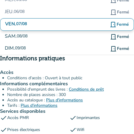
door_front
Fermé
JEU.
06/08
door_front
Fermé
VEN.
07/08
door_front
Fermé
SAM.
08/08
door_front
Fermé
DIM.
09/08
door_front
Fermé
Informations pratiques
Accès
Conditions d'accès : Ouvert à tout public
Informations complémentaires
Possibilité d'emprunt des livres :
Conditions de prêt
Nombre de places assises : 300
Accès au catalogue :
Plus d'informations
Tarifs :
Plus d'informations
Services disponibles
check
check
Accès PMR
Imprimantes
check
check
Prises électriques
Wifi