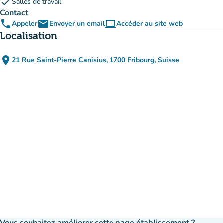
check
Salles de travail
Contact
phone
email
computer
Appeler
Envoyer un email
Accéder au site web
(nouvel onglet)
Localisation
place
21 Rue Saint-Pierre Canisius, 1700 Fribourg, Suisse
(ouvrir dans Google Maps)
(nouvel onglet)
Vous souhaitez améliorer cette page établissement ?