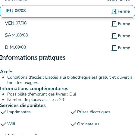
JEU.
06/08
door_front
Fermé
VEN.
07/08
door_front
Fermé
SAM.
08/08
door_front
Fermé
DIM.
09/08
door_front
Fermé
Informations pratiques
Accès
Conditions d'accès : L’accès à la bibliothèque est gratuit et ouvert à
tous les usagers.
Informations complémentaires
Possibilité d'emprunt des livres : Oui
Nombre de places assises : 20
Services disponibles
check
check
Imprimantes
Prises électriques
check
check
Wifi
Ordinateurs