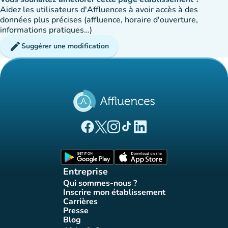
Aidez les utilisateurs d'Affluences à avoir accès à des
données plus précises (affluence, horaire d'ouverture,
informations pratiques…)
edit
Suggérer une modification
(nouvel onglet)
(nouvel onglet)
(nouvel onglet)
(nouvel onglet)
(nouvel onglet)
Page Facebook Affluences
Page Twitter Affluences
Page Instagram Affluences
Page Tiktok Affluences
Page LinkedIn Affluences
(nouvel onglet)
(nouvel onglet)
Entreprise
Qui sommes-nous ?
(nouvel onglet)
Inscrire mon établissement
(nouvel onglet)
Carrières
(nouvel onglet)
Presse
(nouvel onglet)
Blog
(nouvel onglet)