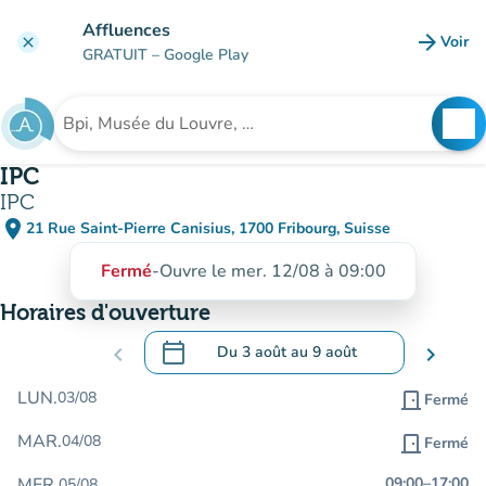
Aller au contenu principal
Affluences
arrow_forward
Voir
clear
(nouve
GRATUIT
– Google Play
search
See
Rechercher un établissement
IPC
IPC
place
21 Rue Saint-Pierre Canisius, 1700 Fribourg, Suisse
(ouvrir dans Google Maps)
(nouvel onglet)
Fermé
-
Ouvre le mer. 12/08 à 09:00
Horaires d'ouverture
calendar_today
chevron_left
Du
3 août
au
9 août
chevron_right
.
Ouvrir le calendrier pour changer de dat
LUN.
03/08
door_front
Fermé
MAR.
04/08
door_front
Fermé
MER.
09:00
–
17:00
05/08