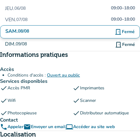
JEU.
09:00
–
18:00
06/08
VEN.
09:00
–
18:00
07/08
SAM.
08/08
door_front
Fermé
DIM.
09/08
door_front
Fermé
Informations pratiques
Accès
Conditions d'accès :
Ouvert au public
Services disponibles
check
check
Accès PMR
Imprimantes
check
check
Wifi
Scanner
check
check
Photocopieuse
Distributeur automatique
Contact
phone
email
computer
Appeler
Envoyer un email
Accéder au site web
(nouvel onglet)
Localisation