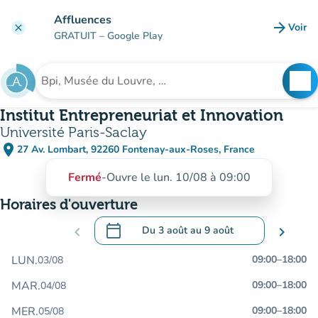
Aller au contenu principal
Affluences
arrow_forward
Voir
clear
(nouve
GRATUIT
– Google Play
search
See
Rechercher un établissement
Institut Entrepreneuriat et Innovation
Université Paris-Saclay
place
27 Av. Lombart, 92260 Fontenay-aux-Roses, France
(ouvrir dans Google Maps)
(nouvel onglet)
Fermé
-
Ouvre le lun. 10/08 à 09:00
Horaires d'ouverture
calendar_today
chevron_left
Du
3 août
au
9 août
chevron_right
.
Ouvrir le calendrier pour changer de dat
LUN.
09:00
–
18:00
03/08
MAR.
09:00
–
18:00
04/08
MER.
09:00
–
18:00
05/08