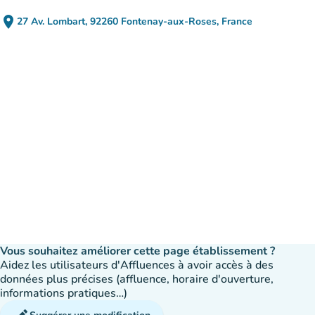
place
27 Av. Lombart, 92260 Fontenay-aux-Roses, France
(ouvrir dans Google Maps)
(nouvel onglet)
Vous souhaitez améliorer cette page établissement ?
Aidez les utilisateurs d'Affluences à avoir accès à des
données plus précises (affluence, horaire d'ouverture,
informations pratiques…)