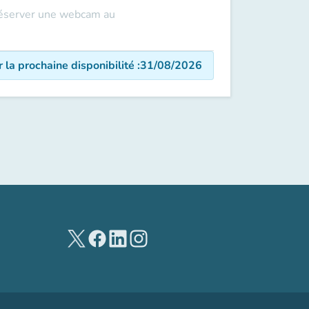
 réserver une webcam au
r la prochaine disponibilité
:
31/08/2026
(nouvel onglet)
(nouvel onglet)
(nouvel onglet)
(nouvel onglet)