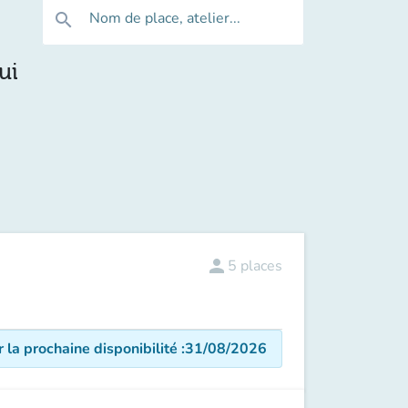
Nom de place, atelier...
search
ui
person
5
places
r la prochaine disponibilité
:
31/08/2026