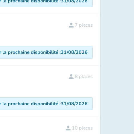
r la prochaine disponibilité
:
31/08/2026
person
7
places
r la prochaine disponibilité
:
31/08/2026
person
8
places
r la prochaine disponibilité
:
31/08/2026
person
10
places