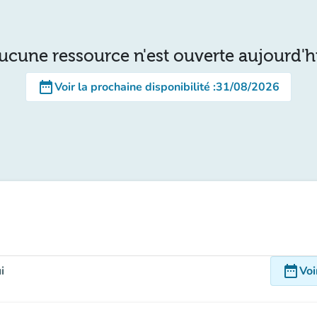
ucune ressource n'est ouverte aujourd'h
date_range
Voir la prochaine disponibilité
:
31/08/2026
date_range
i
Voi