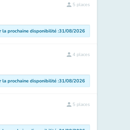
person
5
places
r la prochaine disponibilité
:
31/08/2026
person
4
places
r la prochaine disponibilité
:
31/08/2026
person
5
places