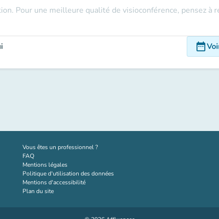
ction. Pour une meilleure qualité de visioconférence, pensez à
date_range
i
Voi
(nouvel onglet)
Vous êtes un professionnel ?
FAQ
Mentions légales
Politique d'utilisation des données
Mentions d'accessibilité
Plan du site