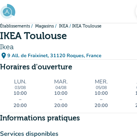
Aller au contenu principal
Établissements
Magasins
IKEA
IKEA Toulouse
IKEA Toulouse
Ikea
place
9 All. de Fraixinet, 31120 Roques, France
(ouvrir dans Google Maps)
(nouvel onglet)
Horaires d'ouverture
LUN.
MAR.
MER.
03/08
04/08
05/08
10:00
10:00
10:00
–
–
–
20:00
20:00
20:00
Informations pratiques
Services disponibles