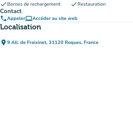
check
check
Bornes de rechargement
Restauration
Contact
phone
computer
Appeler
Accéder au site web
(nouvel onglet)
Localisation
place
9 All. de Fraixinet, 31120 Roques, France
(ouvrir dans Google Maps)
(nouvel onglet)