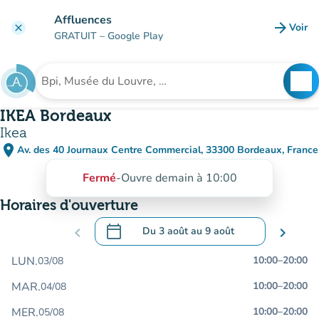
Aller au contenu principal
Affluences
arrow_forward
Voir
clear
(nouve
GRATUIT
– Google Play
search
See
Rechercher un établissement
IKEA Bordeaux
Ikea
place
Av. des 40 Journaux Centre Commercial, 33300 Bordeaux, France
(ouvrir dans Google Maps)
(nouvel onglet)
Fermé
-
Ouvre demain à 10:00
Horaires d'ouverture
calendar_today
chevron_left
Du
3 août
au
9 août
chevron_right
.
Ouvrir le calendrier pour changer de dat
LUN.
10:00
–
20:00
03/08
MAR.
10:00
–
20:00
04/08
MER.
10:00
–
20:00
05/08