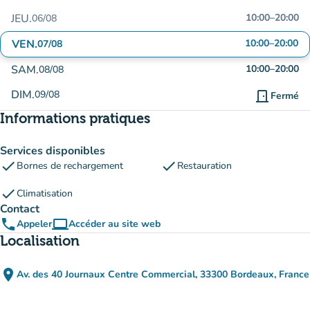
JEU.
10:00
–
20:00
06/08
VEN.
10:00
–
20:00
07/08
SAM.
10:00
–
20:00
08/08
DIM.
09/08
door_front
Fermé
Informations pratiques
Services disponibles
check
check
Bornes de rechargement
Restauration
check
Climatisation
Contact
phone
computer
Appeler
Accéder au site web
(nouvel onglet)
Localisation
place
Av. des 40 Journaux Centre Commercial, 33300 Bordeaux, France
(ouvrir dans Google Maps)
(nouvel onglet)