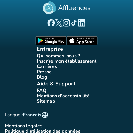
(nouvel onglet)
(nouvel onglet)
(nouvel onglet)
(nouvel onglet)
(nouvel onglet)
Page Facebook Affluences
Page Twitter Affluences
Page Instagram Affluences
Page Tiktok Affluences
Page LinkedIn Affluences
(nouvel onglet)
(nouvel onglet)
Entreprise
Qui sommes-nous ?
(nouvel onglet)
Inscrire mon établissement
(nouvel onglet)
Carrières
(nouvel onglet)
Presse
(nouvel onglet)
Blog
(nouvel onglet)
Aide & Support
FAQ
(nouvel onglet)
Mentions d'accessibilité
(nouvel onglet)
Sitemap
(nouvel onglet)
language
Langue :
Français
Mentions légales
(nouvel onglet)
Politique d'utilisation des données