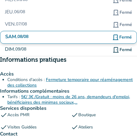
door_front
Fermé
JEU.
06/08
door_front
Fermé
VEN.
07/08
door_front
Fermé
SAM.
08/08
door_front
Fermé
DIM.
09/08
door_front
Fermé
Informations pratiques
Accès
Conditions d'accès :
Fermeture temporaire pour réaménagement
des collections
Informations complémentaires
Tarifs :
5€/ 3€ /Gratuit : moins de 26 ans, demandeurs d'emploi,
bénéficiaires des minimas sociaux,...
Services disponibles
check
check
Accès PMR
Boutique
check
check
Visites Guidées
Ateliers
Contact