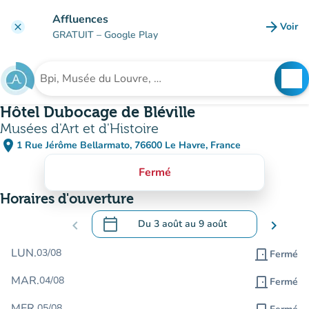
Aller au contenu principal
Affluences
arrow_forward
Voir
clear
(nouve
GRATUIT
– Google Play
search
See
Rechercher un établissement
Hôtel Dubocage de Bléville
Musées d'Art et d'Histoire
place
1 Rue Jérôme Bellarmato, 76600 Le Havre, France
(ouvrir dans Google Maps)
(nouvel onglet)
Fermé
Horaires d'ouverture
calendar_today
chevron_left
Du
3 août
au
9 août
chevron_right
.
Ouvrir le calendrier pour changer de dat
LUN.
03/08
door_front
Fermé
MAR.
04/08
door_front
Fermé
MER.
05/08