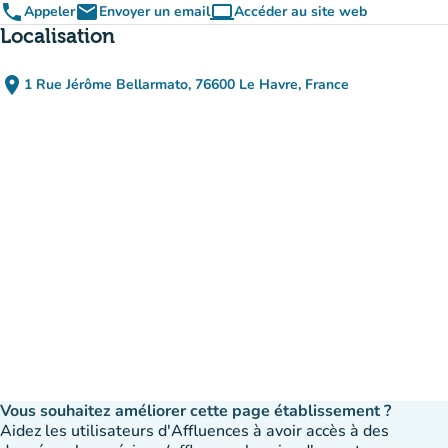
phone
email
computer
Appeler
Envoyer un email
Accéder au site web
(nouvel onglet)
Localisation
place
1 Rue Jérôme Bellarmato, 76600 Le Havre, France
(ouvrir dans Google Maps)
(nouvel onglet)
Vous souhaitez améliorer cette page établissement ?
Aidez les utilisateurs d'Affluences à avoir accès à des