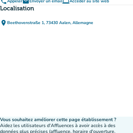
phone
email
computer
Appeler
Envoyer un email
Accéder au site web
(nouvel onglet)
Localisation
place
Beethovenstraße 1, 73430 Aalen, Allemagne
(ouvrir dans Google Maps)
(nouvel onglet)
Vous souhaitez améliorer cette page établissement ?
Aidez les utilisateurs d'Affluences à avoir accès à des
données plus précises (affluence, horaire d'ouverture,