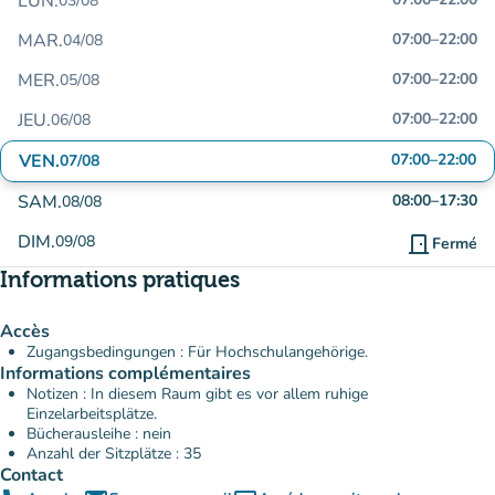
LUN.
03/08
MAR.
07:00
–
22:00
04/08
MER.
07:00
–
22:00
05/08
JEU.
07:00
–
22:00
06/08
VEN.
07:00
–
22:00
07/08
SAM.
08:00
–
17:30
08/08
DIM.
09/08
door_front
Fermé
Informations pratiques
Accès
Zugangsbedingungen : Für Hochschulangehörige.
Informations complémentaires
Notizen : In diesem Raum gibt es vor allem ruhige
Einzelarbeitsplätze.
Bücherausleihe : nein
Anzahl der Sitzplätze : 35
Contact