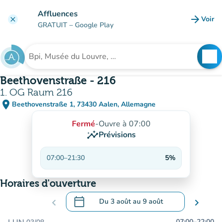
Aller au contenu principal
Affluences
arrow_forward
Voir
clear
(nouve
GRATUIT
– Google Play
search
See
Rechercher un établissement
Beethovenstraße - 216
1. OG Raum 216
place
Beethovenstraße 1, 73430 Aalen, Allemagne
(ouvrir dans Google Maps)
(nouvel onglet)
Fermé
-
Ouvre à 07:00
insights
Prévisions
07:00
–
21:30
5%
Horaires d'ouverture
calendar_today
chevron_left
Du
3 août
au
9 août
chevron_right
.
Ouvrir le calendrier pour changer de dat
07:00
–
22:00