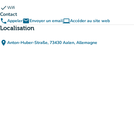
check
Wifi
Contact
phone
email
computer
Appeler
Envoyer un email
Accéder au site web
(nouvel onglet)
Localisation
place
Anton-Huber-Straße, 73430 Aalen, Allemagne
(ouvrir dans Google Maps)
(nouvel onglet)