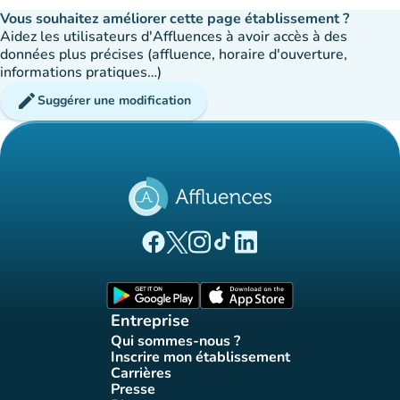
Vous souhaitez améliorer cette page établissement ?
Aidez les utilisateurs d'Affluences à avoir accès à des
données plus précises (affluence, horaire d'ouverture,
informations pratiques…)
edit
Suggérer une modification
(nouvel onglet)
(nouvel onglet)
(nouvel onglet)
(nouvel onglet)
(nouvel onglet)
Page Facebook Affluences
Page Twitter Affluences
Page Instagram Affluences
Page Tiktok Affluences
Page LinkedIn Affluences
(nouvel onglet)
(nouvel onglet)
Entreprise
Qui sommes-nous ?
(nouvel onglet)
Inscrire mon établissement
(nouvel onglet)
Carrières
(nouvel onglet)
Presse
(nouvel onglet)