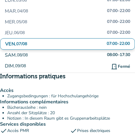
LUN.
03/08
MAR.
07:00
–
22:00
04/08
MER.
07:00
–
22:00
05/08
JEU.
07:00
–
22:00
06/08
VEN.
07:00
–
22:00
07/08
SAM.
08:00
–
17:30
08/08
DIM.
09/08
door_front
Fermé
Informations pratiques
Accès
Zugangsbedingungen : für Hochschulangehörige
Informations complémentaires
Bücherausleihe : nein
Anzahl der Sitzplätze : 20
Notizen : In diesem Raum gibt es Gruppenarbeitsplätze
Services disponibles
check
check
Accès PMR
Prises électriques