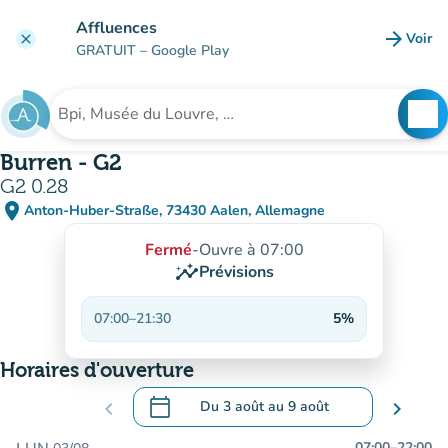
Aller au contenu principal
Affluences
arrow_forward
Voir
clear
(nouve
GRATUIT
– Google Play
search
See
Rechercher un établissement
Burren - G2
G2 0.28
place
Anton-Huber-Straße, 73430 Aalen, Allemagne
(ouvrir dans Google Maps)
(nouvel onglet)
Fermé
-
Ouvre à 07:00
insights
Prévisions
07:00
–
21:30
5%
Horaires d'ouverture
calendar_today
chevron_left
Du
3 août
au
9 août
chevron_right
.
Ouvrir le calendrier pour changer de dat
07:00
–
22:00