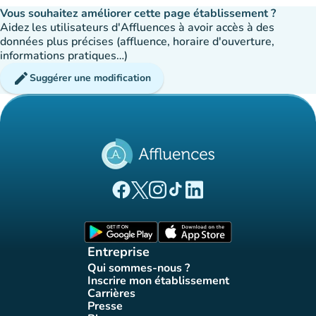
Vous souhaitez améliorer cette page établissement ?
Aidez les utilisateurs d'Affluences à avoir accès à des
données plus précises (affluence, horaire d'ouverture,
informations pratiques…)
edit
Suggérer une modification
(nouvel onglet)
(nouvel onglet)
(nouvel onglet)
(nouvel onglet)
(nouvel onglet)
Page Facebook Affluences
Page Twitter Affluences
Page Instagram Affluences
Page Tiktok Affluences
Page LinkedIn Affluences
(nouvel onglet)
(nouvel onglet)
Entreprise
Qui sommes-nous ?
(nouvel onglet)
Inscrire mon établissement
(nouvel onglet)
Carrières
(nouvel onglet)
Presse
(nouvel onglet)