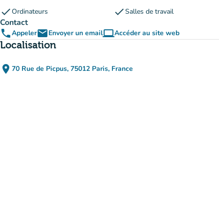
check
check
Ordinateurs
Salles de travail
Contact
phone
email
computer
Appeler
Envoyer un email
Accéder au site web
(nouvel onglet)
Localisation
place
70 Rue de Picpus, 75012 Paris, France
(ouvrir dans Google Maps)
(nouvel onglet)