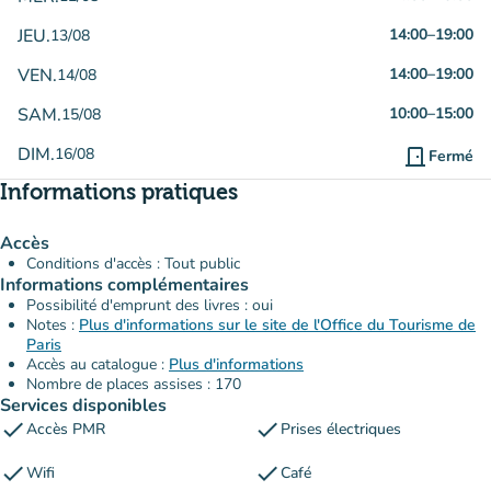
JEU.
14:00
–
19:00
13/08
VEN.
14:00
–
19:00
14/08
SAM.
10:00
–
15:00
15/08
DIM.
16/08
door_front
Fermé
Informations pratiques
Accès
Conditions d'accès : Tout public
Informations complémentaires
Possibilité d'emprunt des livres : oui
Notes :
Plus d'informations sur le site de l'Office du Tourisme de
Paris
Accès au catalogue :
Plus d'informations
Nombre de places assises : 170
Services disponibles
check
check
Accès PMR
Prises électriques
check
check
Wifi
Café