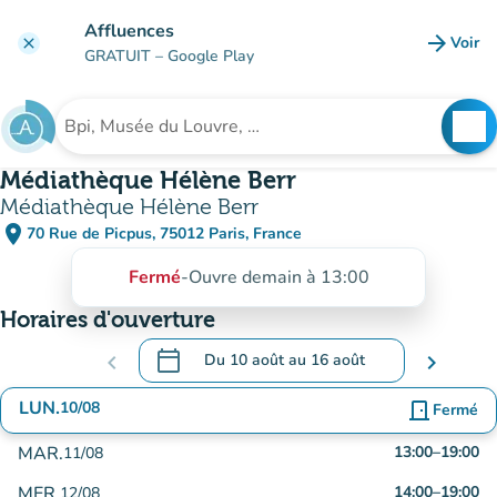
Aller au contenu principal
Affluences
arrow_forward
Voir
clear
(nouve
GRATUIT
– Google Play
search
See
Rechercher un établissement
Médiathèque Hélène Berr
Médiathèque Hélène Berr
place
70 Rue de Picpus, 75012 Paris, France
(ouvrir dans Google Maps)
(nouvel onglet)
Fermé
-
Ouvre demain à 13:00
Horaires d'ouverture
calendar_today
chevron_left
Du
10 août
au
16 août
chevron_right
.
Ouvrir le calendrier pour changer de date
LUN.
10/08
door_front
Fermé
MAR.
13:00
–
19:00
11/08
MER.
14:00
–
19:00
12/08