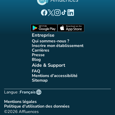
(nouvel onglet)
(nouvel onglet)
(nouvel onglet)
(nouvel onglet)
(nouvel onglet)
Page Facebook Affluences
Page Twitter Affluences
Page Instagram Affluences
Page Tiktok Affluences
Page LinkedIn Affluences
(nouvel onglet)
(nouvel onglet)
Entreprise
Qui sommes-nous ?
(nouvel onglet)
Inscrire mon établissement
(nouvel onglet)
Carrières
(nouvel onglet)
Presse
(nouvel onglet)
Blog
(nouvel onglet)
Aide & Support
FAQ
(nouvel onglet)
Mentions d'accessibilité
(nouvel onglet)
Sitemap
(nouvel onglet)
language
Langue :
Français
Mentions légales
(nouvel onglet)
Politique d'utilisation des données
(nouvel onglet)
©2026 Affluences