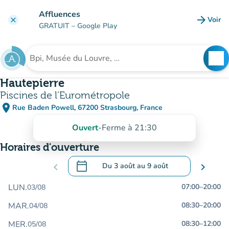
Aller au contenu principal
Affluences
arrow_forward
Voir
clear
(nouve
GRATUIT
– Google Play
search
See
Rechercher un établissement
Hautepierre
Piscines de l'Eurométropole
place
Rue Baden Powell, 67200 Strasbourg, France
(ouvrir dans Google Maps)
(nouvel onglet)
Ouvert
-
Ferme à 21:30
Horaires d'ouverture
calendar_today
chevron_left
Du
3 août
au
9 août
chevron_right
.
Ouvrir le calendrier pour changer de dat
LUN.
07:00
–
20:00
03/08
MAR.
08:30
–
20:00
04/08
MER.
08:30
–
12:00
05/08