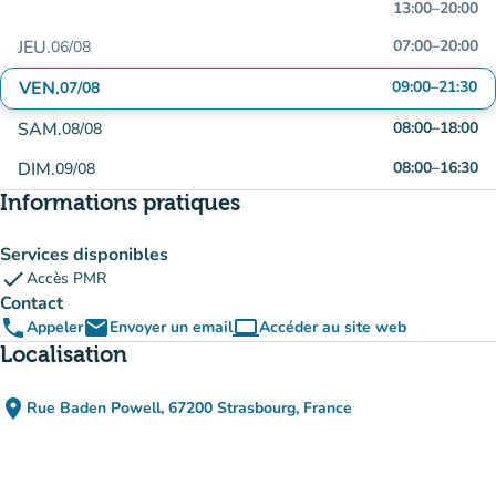
13:00
–
20:00
JEU.
07:00
–
20:00
06/08
VEN.
09:00
–
21:30
07/08
SAM.
08:00
–
18:00
08/08
DIM.
08:00
–
16:30
09/08
Informations pratiques
Services disponibles
check
Accès PMR
Contact
phone
email
computer
Appeler
Envoyer un email
Accéder au site web
(nouvel onglet)
Localisation
place
Rue Baden Powell, 67200 Strasbourg, France
(ouvrir dans Google Maps)
(nouvel onglet)