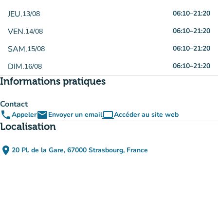
JEU.
06:10
–
21:20
13/08
VEN.
06:10
–
21:20
14/08
SAM.
06:10
–
21:20
15/08
DIM.
06:10
–
21:20
16/08
Informations pratiques
Contact
phone
email
computer
Appeler
Envoyer un email
Accéder au site web
(nouvel onglet)
Localisation
place
20 Pl. de la Gare, 67000 Strasbourg, France
(ouvrir dans Google Maps)
(nouvel onglet)