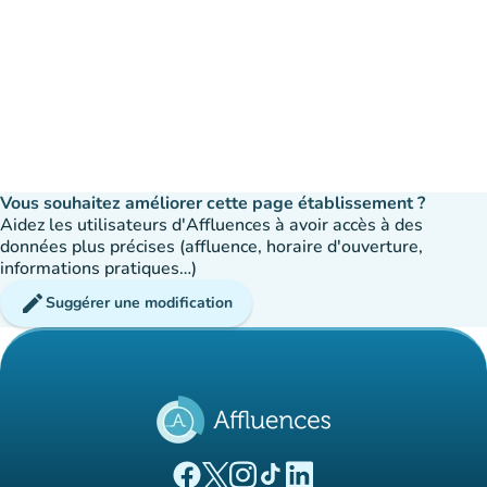
Vous souhaitez améliorer cette page établissement ?
Aidez les utilisateurs d'Affluences à avoir accès à des
données plus précises (affluence, horaire d'ouverture,
informations pratiques…)
edit
Suggérer une modification
(nouvel onglet)
(nouvel onglet)
(nouvel onglet)
(nouvel onglet)
(nouvel onglet)