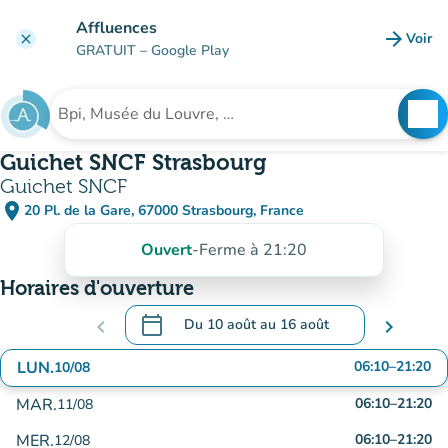
Aller au contenu principal
Affluences
arrow_forward
Voir
clear
(nouve
GRATUIT
– Google Play
search
See
Rechercher un établissement
Guichet SNCF Strasbourg
Guichet SNCF
place
20 Pl. de la Gare, 67000 Strasbourg, France
(ouvrir dans Google Maps)
(nouvel onglet)
Ouvert
-
Ferme à 21:20
Horaires d'ouverture
calendar_today
chevron_left
Du
10 août
au
16 août
chevron_right
.
Ouvrir le calendrier pour changer de date
LUN.
06:10
–
21:20
10/08
MAR.
06:10
–
21:20
11/08
MER.
06:10
–
21:20
12/08