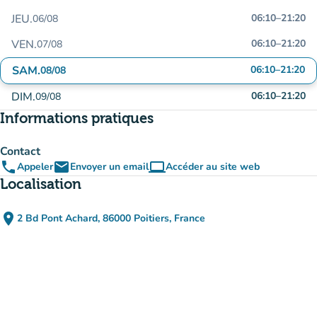
JEU.
06:10
–
21:20
06/08
VEN.
06:10
–
21:20
07/08
SAM.
06:10
–
21:20
08/08
DIM.
06:10
–
21:20
09/08
Informations pratiques
Contact
phone
email
computer
Appeler
Envoyer un email
Accéder au site web
(nouvel onglet)
Localisation
place
2 Bd Pont Achard, 86000 Poitiers, France
(ouvrir dans Google Maps)
(nouvel onglet)