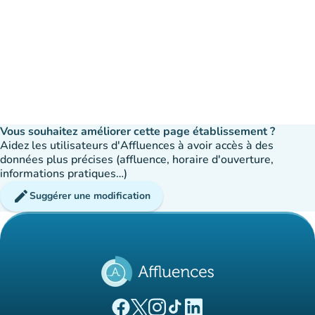
Vous souhaitez améliorer cette page établissement ?
Aidez les utilisateurs d'Affluences à avoir accès à des
données plus précises (affluence, horaire d'ouverture,
informations pratiques…)
edit
Suggérer une modification
(nouvel onglet)
(nouvel onglet)
(nouvel onglet)
(nouvel onglet)
(nouvel onglet)