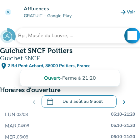
Aller au contenu principal
Affluences
arrow_forward
Voir
clear
(nouve
GRATUIT
– Google Play
search
See
Rechercher un établissement
Guichet SNCF Poitiers
Guichet SNCF
place
2 Bd Pont Achard, 86000 Poitiers, France
(ouvrir dans Google Maps)
(nouvel onglet)
Ouvert
-
Ferme à 21:20
Horaires d'ouverture
calendar_today
chevron_left
Du
3 août
au
9 août
chevron_right
.
Ouvrir le calendrier pour changer de dat
LUN.
06:10
–
21:20
03/08
MAR.
06:10
–
21:20
04/08
MER.
06:10
–
21:20
05/08