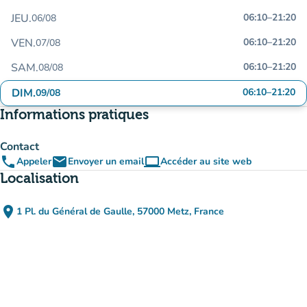
JEU.
06:10
–
21:20
06/08
VEN.
06:10
–
21:20
07/08
SAM.
06:10
–
21:20
08/08
DIM.
06:10
–
21:20
09/08
Informations pratiques
Contact
phone
email
computer
Appeler
Envoyer un email
Accéder au site web
(nouvel onglet)
Localisation
place
1 Pl. du Général de Gaulle, 57000 Metz, France
(ouvrir dans Google Maps)
(nouvel onglet)