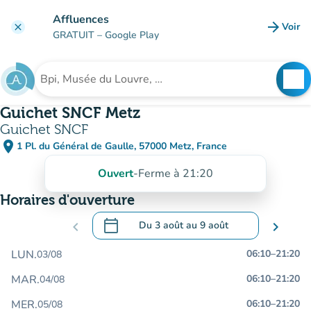
Aller au contenu principal
Affluences
arrow_forward
Voir
clear
(nouve
GRATUIT
– Google Play
search
See
Rechercher un établissement
Guichet SNCF Metz
Guichet SNCF
place
1 Pl. du Général de Gaulle, 57000 Metz, France
(ouvrir dans Google Maps)
(nouvel onglet)
Ouvert
-
Ferme à 21:20
Horaires d'ouverture
calendar_today
chevron_left
Du
3 août
au
9 août
chevron_right
.
Ouvrir le calendrier pour changer de dat
LUN.
06:10
–
21:20
03/08
MAR.
06:10
–
21:20
04/08
MER.
06:10
–
21:20
05/08