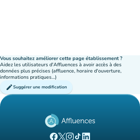
Vous souhaitez améliorer cette page établissement ?
Aidez les utilisateurs d'Affluences à avoir accès à des
données plus précises (affluence, horaire d'ouverture,
informations pratiques…)
edit
Suggérer une modification
(nouvel onglet)
(nouvel onglet)
(nouvel onglet)
(nouvel onglet)
(nouvel onglet)