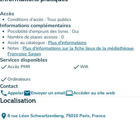
Accès
Conditions d'accès : Tous publics
Informations complémentaires
Possibilité d'emprunt des livres : Oui
Nombre de places assises : 0
Accès au catalogue :
Plus d'informations
Notes :
Plus d'informations sur la fiche lieux de la médiathèque
Françoise Sagan
Services disponibles
check
check
Accès PMR
Wifi
check
Ordinateurs
Contact
phone
email
computer
Appeler
Envoyer un email
Accéder au site web
(nouvel onglet)
Localisation
place
8 rue Léon Schwartzenberg, 75010 Paris, France
(ouvrir dans Google Maps)
(nouvel onglet)