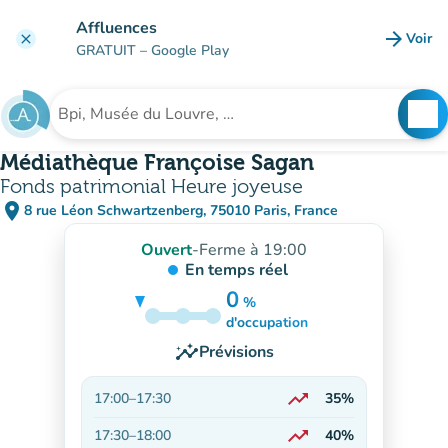
Aller au contenu principal
Affluences
arrow_forward
Voir
clear
(nouve
GRATUIT
– Google Play
search
See
Rechercher un établissement
Médiathèque Françoise Sagan
Fonds patrimonial Heure joyeuse
place
8 rue Léon Schwartzenberg, 75010 Paris, France
(ouvrir dans Google Maps)
(nouvel onglet)
Ouvert
-
Ferme à 19:00
En temps réel
0
%
5%
d'occupation
insights
Prévisions
trending_up
17:00
–
17:30
35%
En hausse
trending_up
17:30
–
18:00
40%