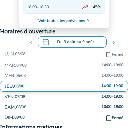
En hausse
trending_up
18:00
–
18:30
45%
En hausse
Voir toutes les prévisions
arrow_forward
Horaires d'ouverture
calendar_today
chevron_left
Du
3 août
au
9 août
chevron_right
.
Ouvrir le calendrier pour changer de dat
LUN.
03/08
door_front
Fermé
MAR.
14:00
–
19:00
04/08
MER.
14:00
–
19:00
05/08
JEU.
14:00
–
19:00
06/08
VEN.
14:00
–
19:00
07/08
SAM.
10:00
–
18:00
08/08
DIM.
09/08
door_front
Fermé
Informations pratiques