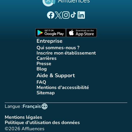
(nouvel onglet)
(nouvel onglet)
(nouvel onglet)
(nouvel onglet)
(nouvel onglet)
Page Facebook Affluences
Page Twitter Affluences
Page Instagram Affluences
Page Tiktok Affluences
Page LinkedIn Affluences
(nouvel onglet)
(nouvel onglet)
Entreprise
Qui sommes-nous ?
(nouvel onglet)
Inscrire mon établissement
(nouvel onglet)
Carrières
(nouvel onglet)
Presse
(nouvel onglet)
Blog
(nouvel onglet)
Aide & Support
FAQ
(nouvel onglet)
Mentions d'accessibilité
(nouvel onglet)
Sitemap
(nouvel onglet)
language
Langue :
Français
Mentions légales
(nouvel onglet)
Politique d'utilisation des données
(nouvel onglet)
©2026 Affluences