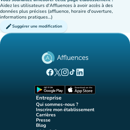
Aidez les utilisateurs d'Affluences à avoir accès à des
données plus précises (affluence, horaire d'ouverture,
informations pratiques…)
edit
Suggérer une modification
(nouvel onglet)
(nouvel onglet)
(nouvel onglet)
(nouvel onglet)
(nouvel onglet)
Page Facebook Affluences
Page Twitter Affluences
Page Instagram Affluences
Page Tiktok Affluences
Page LinkedIn Affluences
(nouvel onglet)
(nouvel onglet)
Entreprise
Qui sommes-nous ?
(nouvel onglet)
Inscrire mon établissement
(nouvel onglet)
Carrières
(nouvel onglet)
Presse
(nouvel onglet)
Blog
(nouvel onglet)