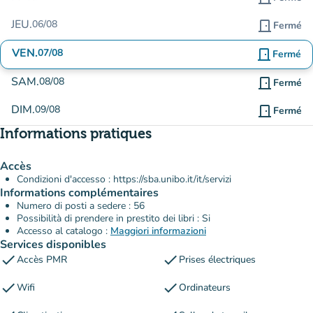
JEU.
06/08
door_front
Fermé
VEN.
07/08
door_front
Fermé
SAM.
08/08
door_front
Fermé
DIM.
09/08
door_front
Fermé
Informations pratiques
Accès
Condizioni d'accesso : https://sba.unibo.it/it/servizi
Informations complémentaires
Numero di posti a sedere : 56
Possibilità di prendere in prestito dei libri : Si
Accesso al catalogo :
Maggiori informazioni
Services disponibles
check
check
Accès PMR
Prises électriques
check
check
Wifi
Ordinateurs