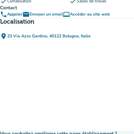
check
check
Climatisation
Salles de travail
Contact
phone
email
computer
Appeler
Envoyer un email
Accéder au site web
(nouvel onglet)
Localisation
place
23 Via Azzo Gardino, 40122 Bologna, Italie
(ouvrir dans Google Maps)
(nouvel onglet)
Vous souhaitez améliorer cette page établissement ?