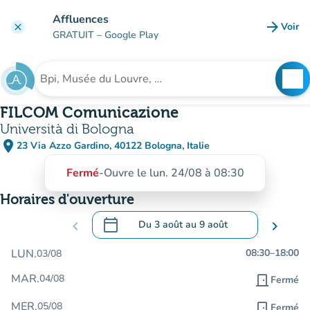
Aller au contenu principal
Affluences
arrow_forward
Voir
clear
(nouve
GRATUIT
– Google Play
search
See
Rechercher un établissement
FILCOM Comunicazione
Università di Bologna
place
23 Via Azzo Gardino, 40122 Bologna, Italie
(ouvrir dans Google Maps)
(nouvel onglet)
Fermé
-
Ouvre le lun. 24/08 à 08:30
Horaires d'ouverture
calendar_today
chevron_left
Du
3 août
au
9 août
chevron_right
.
Ouvrir le calendrier pour changer de dat
LUN.
08:30
–
18:00
03/08
MAR.
04/08
door_front
Fermé
MER.
05/08
door_front
Fermé