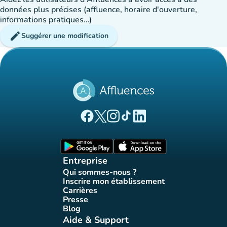
données plus précises (affluence, horaire d'ouverture,
informations pratiques…)
edit
Suggérer une modification
(nouvel onglet)
(nouvel onglet)
(nouvel onglet)
(nouvel onglet)
(nouvel onglet)
Page Facebook Affluences
Page Twitter Affluences
Page Instagram Affluences
Page Tiktok Affluences
Page LinkedIn Affluences
(nouvel onglet)
(nouvel onglet)
Entreprise
Qui sommes-nous ?
(nouvel onglet)
Inscrire mon établissement
(nouvel onglet)
Carrières
(nouvel onglet)
Presse
(nouvel onglet)
Blog
(nouvel onglet)
Aide & Support