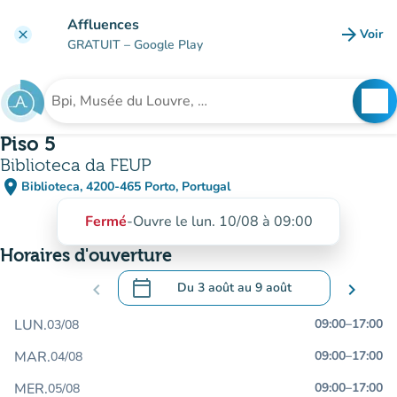
Aller au contenu principal
Affluences
arrow_forward
Voir
clear
(nouve
GRATUIT
– Google Play
search
See
Rechercher un établissement
Piso 5
Biblioteca da FEUP
place
Biblioteca, 4200-465 Porto, Portugal
(ouvrir dans Google Maps)
(nouvel onglet)
Fermé
-
Ouvre le lun. 10/08 à 09:00
Horaires d'ouverture
calendar_today
chevron_left
Du
3 août
au
9 août
chevron_right
.
Ouvrir le calendrier pour changer de dat
LUN.
09:00
–
17:00
03/08
MAR.
09:00
–
17:00
04/08
MER.
09:00
–
17:00
05/08