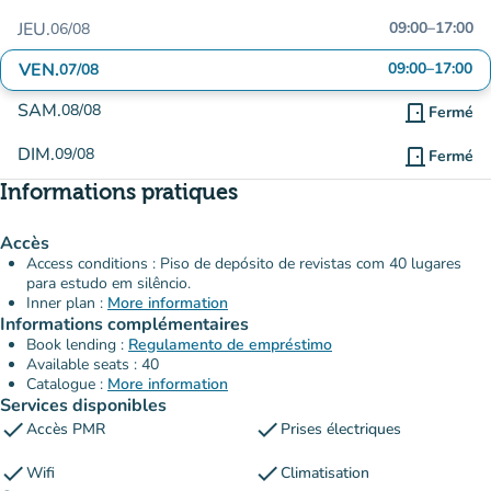
JEU.
09:00
–
17:00
06/08
VEN.
09:00
–
17:00
07/08
SAM.
08/08
door_front
Fermé
DIM.
09/08
door_front
Fermé
Informations pratiques
Accès
Access conditions : Piso de depósito de revistas com 40 lugares
para estudo em silêncio.
Inner plan :
More information
Informations complémentaires
Book lending :
Regulamento de empréstimo
Available seats : 40
Catalogue :
More information
Services disponibles
check
check
Accès PMR
Prises électriques
check
check
Wifi
Climatisation