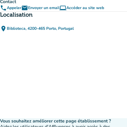
Contact
phone
email
computer
Appeler
Envoyer un email
Accéder au site web
(nouvel onglet)
Localisation
place
Biblioteca, 4200-465 Porto, Portugal
(ouvrir dans Google Maps)
(nouvel onglet)
Vous souhaitez améliorer cette page établissement ?
Aidez les utilisateurs d'Affluences à avoir accès à des