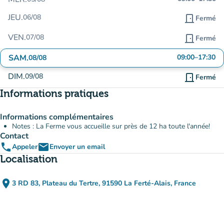
JEU.
06/08
door_front
Fermé
VEN.
07/08
door_front
Fermé
SAM.
09:00
–
17:30
08/08
DIM.
09/08
door_front
Fermé
Informations pratiques
Informations complémentaires
Notes : La Ferme vous accueille sur près de 12 ha toute l'année!
Contact
phone
email
Appeler
Envoyer un email
Localisation
place
3 RD 83, Plateau du Tertre, 91590 La Ferté-Alais, France
(ouvrir dans Google Maps)
(nouvel onglet)