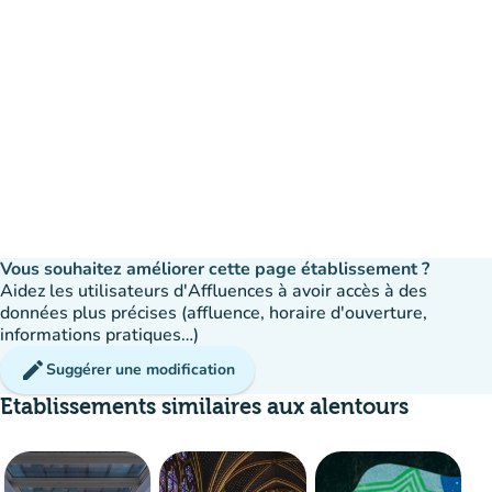
Vous souhaitez améliorer cette page établissement ?
Aidez les utilisateurs d'Affluences à avoir accès à des
données plus précises (affluence, horaire d'ouverture,
informations pratiques…)
edit
Suggérer une modification
Etablissements similaires aux alentours
Affluence
:
Fluide
20%
man
man
man