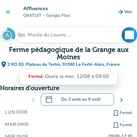
Aller au contenu principal
Affluences
arrow_forward
Voir
clear
(nouve
GRATUIT
– Google Play
search
See
Rechercher un établissement
Ferme pédagogique de la Grange aux
Moines
place
3 RD 83, Plateau du Tertre, 91590 La Ferté-Alais, France
(ouvrir dans Google Maps)
(nouvel onglet)
Fermé
-
Ouvre le mer. 12/08 à 09:00
Horaires d'ouverture
calendar_today
chevron_left
Du
3 août
au
9 août
chevron_right
.
Ouvrir le calendrier pour changer de dat
LUN.
03/08
door_front
Fermé
MAR.
04/08
door_front
Fermé
MER.
09:00
–
17:30
05/08