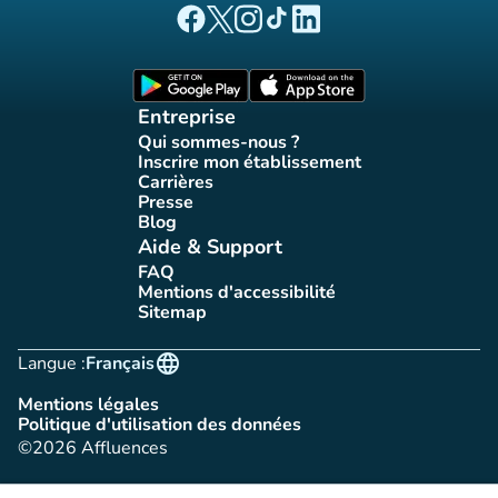
(nouvel onglet)
(nouvel onglet)
(nouvel onglet)
(nouvel onglet)
(nouvel onglet)
Page Facebook Affluences
Page Twitter Affluences
Page Instagram Affluences
Page Tiktok Affluences
Page LinkedIn Affluences
(nouvel onglet)
(nouvel onglet)
Entreprise
Qui sommes-nous ?
(nouvel onglet)
Inscrire mon établissement
(nouvel onglet)
Carrières
(nouvel onglet)
Presse
(nouvel onglet)
Blog
(nouvel onglet)
Aide & Support
FAQ
(nouvel onglet)
Mentions d'accessibilité
(nouvel onglet)
Sitemap
(nouvel onglet)
language
Langue :
Français
Mentions légales
(nouvel onglet)
Politique d'utilisation des données
(nouvel onglet)
©2026 Affluences