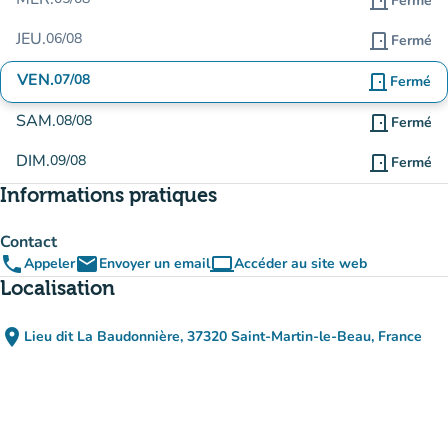
door_front
Fermé
JEU.
06/08
door_front
Fermé
VEN.
07/08
door_front
Fermé
SAM.
08/08
door_front
Fermé
DIM.
09/08
door_front
Fermé
Informations pratiques
Contact
phone
email
computer
Appeler
Envoyer un email
Accéder au site web
(nouvel onglet)
Localisation
place
Lieu dit La Baudonnière, 37320 Saint-Martin-le-Beau, France
(ouvrir dans Google Maps)
(nouvel onglet)