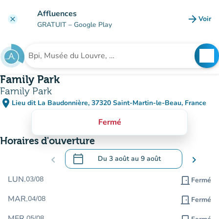
Aller au contenu principal
Affluences
arrow_forward
Voir
clear
(nouve
GRATUIT
– Google Play
search
See
Rechercher un établissement
Family Park
Family Park
place
Lieu dit La Baudonnière, 37320 Saint-Martin-le-Beau, France
(ouvrir dans Google Maps)
(nouvel onglet)
Fermé
Horaires d'ouverture
calendar_today
chevron_left
Du
3 août
au
9 août
chevron_right
.
Ouvrir le calendrier pour changer de dat
LUN.
03/08
door_front
Fermé
MAR.
04/08
door_front
Fermé
MER.
05/08