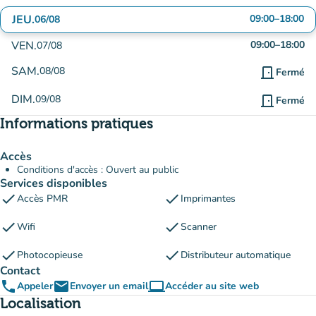
JEU.
09:00
–
18:00
06/08
VEN.
09:00
–
18:00
07/08
SAM.
08/08
door_front
Fermé
DIM.
09/08
door_front
Fermé
Informations pratiques
Accès
Conditions d'accès : Ouvert au public
Services disponibles
check
check
Accès PMR
Imprimantes
check
check
Wifi
Scanner
check
check
Photocopieuse
Distributeur automatique
Contact
phone
email
computer
Appeler
Envoyer un email
Accéder au site web
(nouvel onglet)
Localisation