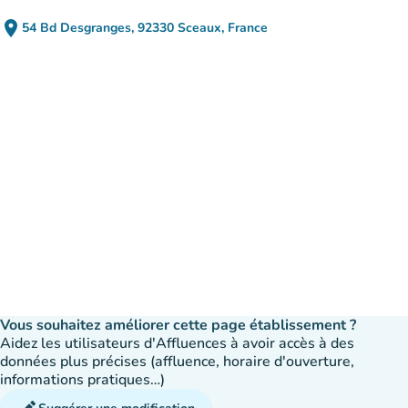
place
54 Bd Desgranges, 92330 Sceaux, France
(ouvrir dans Google Maps)
(nouvel onglet)
Vous souhaitez améliorer cette page établissement ?
Aidez les utilisateurs d'Affluences à avoir accès à des
données plus précises (affluence, horaire d'ouverture,
informations pratiques…)