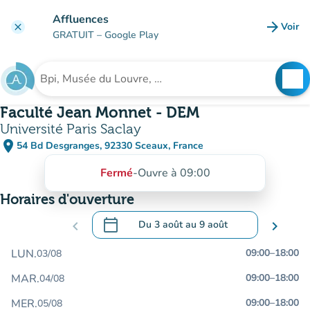
Aller au contenu principal
Affluences
arrow_forward
Voir
clear
(nouve
GRATUIT
– Google Play
search
See
Rechercher un établissement
Faculté Jean Monnet - DEM
Université Paris Saclay
place
54 Bd Desgranges, 92330 Sceaux, France
(ouvrir dans Google Maps)
(nouvel onglet)
Fermé
-
Ouvre à 09:00
Horaires d'ouverture
calendar_today
chevron_left
Du
3 août
au
9 août
chevron_right
.
Ouvrir le calendrier pour changer de dat
LUN.
09:00
–
18:00
03/08
MAR.
09:00
–
18:00
04/08
MER.
09:00
–
18:00
05/08