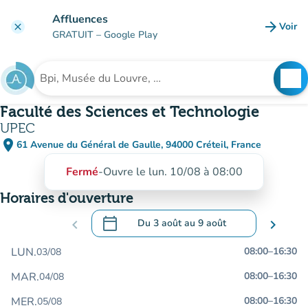
Aller au contenu principal
Affluences
arrow_forward
Voir
clear
(nouve
GRATUIT
– Google Play
search
See
Rechercher un établissement
Faculté des Sciences et Technologie
UPEC
place
61 Avenue du Général de Gaulle, 94000 Créteil, France
(ouvrir dans Google Maps)
(nouvel onglet)
Fermé
-
Ouvre le lun. 10/08 à 08:00
Horaires d'ouverture
calendar_today
chevron_left
Du
3 août
au
9 août
chevron_right
.
Ouvrir le calendrier pour changer de dat
LUN.
08:00
–
16:30
03/08
MAR.
08:00
–
16:30
04/08
MER.
08:00
–
16:30
05/08