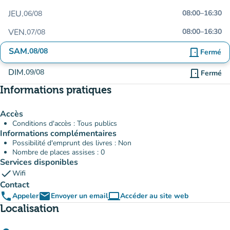
JEU.
08:00
–
16:30
06/08
VEN.
08:00
–
16:30
07/08
SAM.
08/08
door_front
Fermé
DIM.
09/08
door_front
Fermé
Informations pratiques
Accès
Conditions d'accès : Tous publics
Informations complémentaires
Possibilité d'emprunt des livres : Non
Nombre de places assises : 0
Services disponibles
check
Wifi
Contact
phone
email
computer
Appeler
Envoyer un email
Accéder au site web
(nouvel onglet)
Localisation