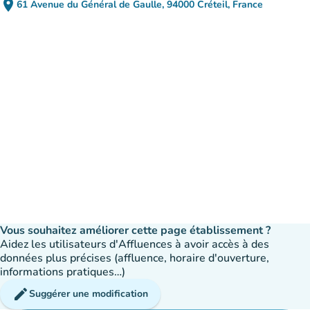
place
61 Avenue du Général de Gaulle, 94000 Créteil, France
(ouvrir dans Google Maps)
(nouvel onglet)
Vous souhaitez améliorer cette page établissement ?
Aidez les utilisateurs d'Affluences à avoir accès à des
données plus précises (affluence, horaire d'ouverture,
informations pratiques…)
edit
Suggérer une modification