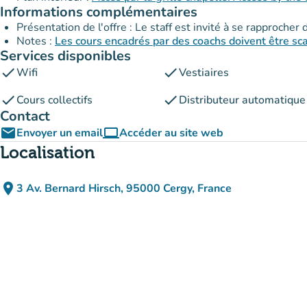
Informations complémentaires
Présentation de l'offre : Le staff est invité à se rapprocher
Notes :
Les cours encadrés par des coachs doivent être sc
Services disponibles
check
check
Wifi
Vestiaires
check
check
Cours collectifs
Distributeur automatique
Contact
email
computer
Envoyer un email
Accéder au site web
(nouvel onglet)
Localisation
place
3 Av. Bernard Hirsch, 95000 Cergy, France
(ouvrir dans Google Maps)
(nouvel onglet)