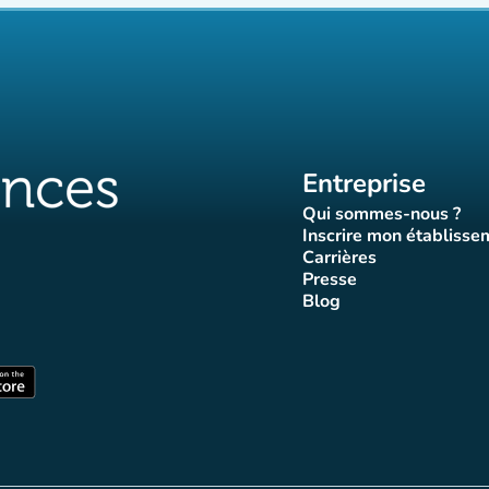
Entreprise
Qui sommes-nous ?
(nouvel ongle
Inscrire mon établisse
(nouvel o
Carrières
(nouvel onglet)
Presse
let)
onglet)
vel onglet)
nouvel onglet)
(nouvel onglet)
Blog
luences
ffluences
ram Affluences
ktok Affluences
 LinkedIn Affluences
(nouvel onglet)
nglet)
(nouvel onglet)