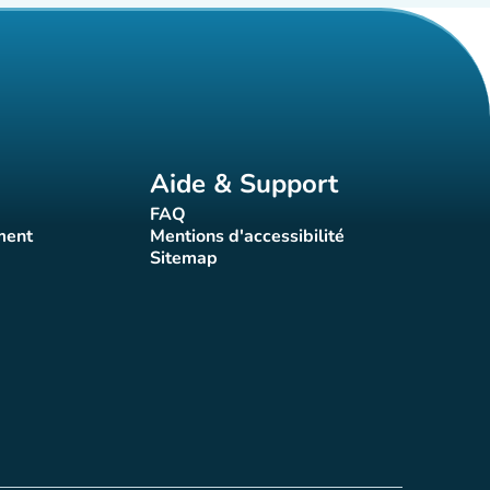
Aide & Support
FAQ
t)
(nouvel onglet)
ment
Mentions d'accessibilité
nglet)
(nouvel onglet)
Sitemap
(nouvel onglet)