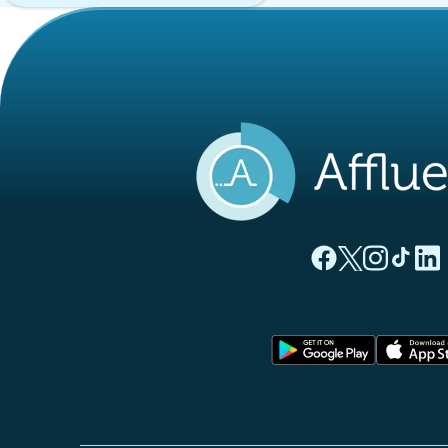
(nouvel onglet)
(nouvel ong
(nouvel 
(nou
(
Page Facebook Aff
Page Twitter A
Page Instag
Page Ti
Page
(nouvel o