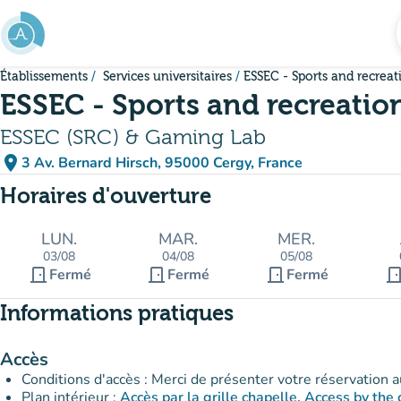
Aller au contenu principal
Établissements
Services universitaires
ESSEC - Sports and recreat
ESSEC - Sports and recreatio
ESSEC (SRC) & Gaming Lab
place
3 Av. Bernard Hirsch, 95000 Cergy, France
(ouvrir dans Google Maps)
(nouvel onglet)
Horaires d'ouverture
LUN.
MAR.
MER.
03/08
04/08
05/08
door_front
door_front
door_front
door_fro
Fermé
Fermé
Fermé
Informations pratiques
Accès
Plan intérieur :
Accès par la grille chapelle. A