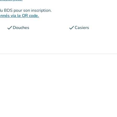
 du BDS pour son inscription.
annés via le QR code.
check
check
Douches
Casiers