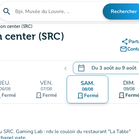
search
Rechercher
Rechercher un établissement
ion center (SRC)
n center (SRC)
share
Part
mail_outline
Cont
calendar_today
Du
3 août
au
9 août
chevron_left
.
Ouvrir le calendrier pour 
JEU.
VEN.
DIM.
SAM.
06/08
07/08
09/08
08/08
nt
door_front
door_front
Fermé
Fermé
door_front
Ferm
Fermé
Conditions d'accès : Merci de présenter votre réservation au SRC. Gaming Lab : rdv le couloir du restaurant "La Table"
ccess by the chapel gate.