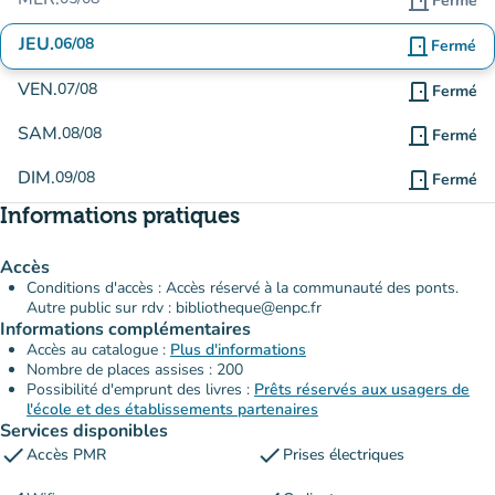
door_front
Fermé
JEU.
06/08
door_front
Fermé
VEN.
07/08
door_front
Fermé
SAM.
08/08
door_front
Fermé
DIM.
09/08
door_front
Fermé
Informations pratiques
Accès
Conditions d'accès : Accès réservé à la communauté des ponts.
Autre public sur rdv : bibliotheque@enpc.fr
Informations complémentaires
Accès au catalogue :
Plus d'informations
Nombre de places assises : 200
Possibilité d'emprunt des livres :
Prêts réservés aux usagers de
l'école et des établissements partenaires
Services disponibles
check
check
Accès PMR
Prises électriques