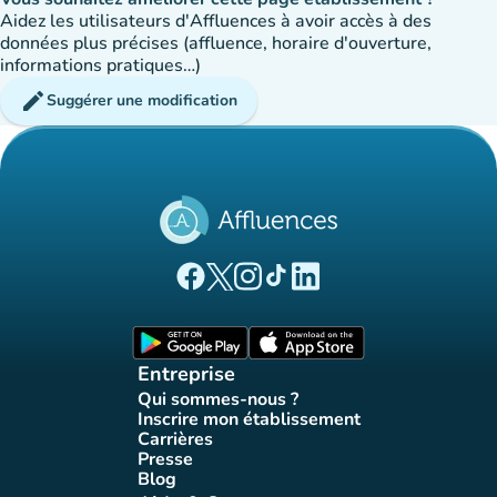
Aidez les utilisateurs d'Affluences à avoir accès à des
données plus précises (affluence, horaire d'ouverture,
informations pratiques…)
edit
Suggérer une modification
(nouvel onglet)
(nouvel onglet)
(nouvel onglet)
(nouvel onglet)
(nouvel onglet)
Page Facebook Affluences
Page Twitter Affluences
Page Instagram Affluences
Page Tiktok Affluences
Page LinkedIn Affluences
(nouvel onglet)
(nouvel onglet)
Entreprise
Qui sommes-nous ?
(nouvel onglet)
Inscrire mon établissement
(nouvel onglet)
Carrières
(nouvel onglet)
Presse
(nouvel onglet)
Blog
(nouvel onglet)