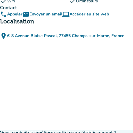
check
check
Wifi
Ordinateurs
Contact
phone
email
computer
Appeler
Envoyer un email
Accéder au site web
(nouvel onglet)
Localisation
place
6-8 Avenue Blaise Pascal, 77455 Champs-sur-Marne, France
(ouvrir dans Google Maps)
(nouvel onglet)
Vous souhaitez améliorer cette page établissement ?