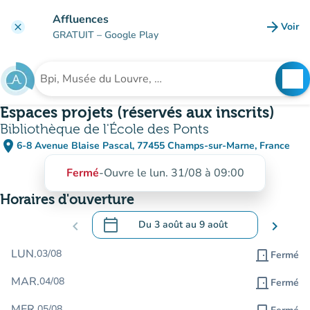
Aller au contenu principal
Affluences
arrow_forward
Voir
clear
(nouve
GRATUIT
– Google Play
search
See
Rechercher un établissement
Espaces projets (réservés aux inscrits)
Bibliothèque de l'École des Ponts
place
6-8 Avenue Blaise Pascal, 77455 Champs-sur-Marne, France
(ouvrir dans Google Maps)
(nouvel onglet)
Fermé
-
Ouvre le lun. 31/08 à 09:00
Horaires d'ouverture
calendar_today
chevron_left
Du
3 août
au
9 août
chevron_right
.
Ouvrir le calendrier pour changer de dat
LUN.
03/08
door_front
Fermé
MAR.
04/08
door_front
Fermé
MER.
05/08