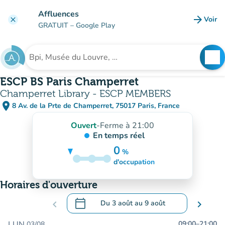
Aller au contenu principal
Affluences
arrow_forward
Voir
clear
(nouve
GRATUIT
– Google Play
search
See
Rechercher un établissement
ESCP BS Paris Champerret
Champerret Library - ESCP MEMBERS
place
8 Av. de la Prte de Champerret, 75017 Paris, France
(ouvrir dans Google Maps)
(nouvel onglet)
Ouvert
-
Ferme à 21:00
En temps réel
0
%
5%
d'occupation
Horaires d'ouverture
calendar_today
chevron_left
Du
3 août
au
9 août
chevron_right
.
Ouvrir le calendrier pour changer de dat
LUN.
09:00
–
21:00
03/08