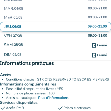
MAR.
09:00
–
21:00
04/08
MER.
09:00
–
21:00
05/08
JEU.
09:00
–
21:00
06/08
VEN.
09:00
–
21:00
07/08
SAM.
08/08
door_front
Fermé
DIM.
09/08
door_front
Fermé
Informations pratiques
Accès
Conditions d'accès : STRICTLY RESERVED TO ESCP BS MEMBERS
Informations complémentaires
Possibilité d'emprunt des livres : YES
Nombre de places assises : 100
Accès au catalogue :
Plus d'informations
Services disponibles
check
check
Accès PMR
Prises électriques