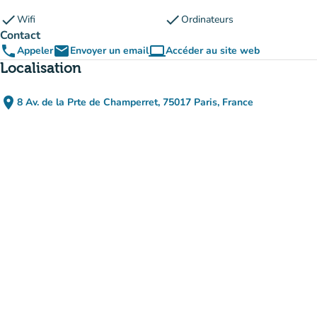
check
check
Wifi
Ordinateurs
Contact
phone
email
computer
Appeler
Envoyer un email
Accéder au site web
(nouvel onglet)
Localisation
place
8 Av. de la Prte de Champerret, 75017 Paris, France
(ouvrir dans Google Maps)
(nouvel onglet)