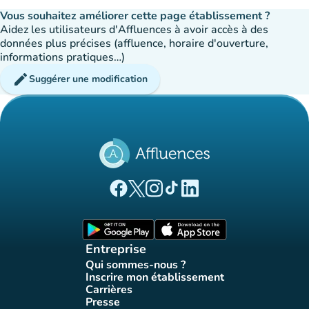
Vous souhaitez améliorer cette page établissement ?
Aidez les utilisateurs d'Affluences à avoir accès à des
données plus précises (affluence, horaire d'ouverture,
informations pratiques…)
edit
Suggérer une modification
(nouvel onglet)
(nouvel onglet)
(nouvel onglet)
(nouvel onglet)
(nouvel onglet)
Page Facebook Affluences
Page Twitter Affluences
Page Instagram Affluences
Page Tiktok Affluences
Page LinkedIn Affluences
(nouvel onglet)
(nouvel onglet)
Entreprise
Qui sommes-nous ?
(nouvel onglet)
Inscrire mon établissement
(nouvel onglet)
Carrières
(nouvel onglet)
Presse
(nouvel onglet)