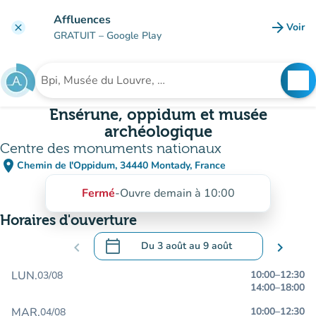
Aller au contenu principal
Affluences
arrow_forward
Voir
clear
(nouve
GRATUIT
– Google Play
search
See
Rechercher un établissement
Ensérune, oppidum et musée
archéologique
Centre des monuments nationaux
place
Chemin de l'Oppidum, 34440 Montady, France
(ouvrir dans Google Maps)
(nouvel onglet)
Fermé
-
Ouvre demain à 10:00
Horaires d'ouverture
calendar_today
chevron_left
Du
3 août
au
9 août
chevron_right
.
Ouvrir le calendrier pour changer de dat
LUN.
10:00
–
12:30
03/08
14:00
–
18:00
MAR.
10:00
–
12:30
04/08