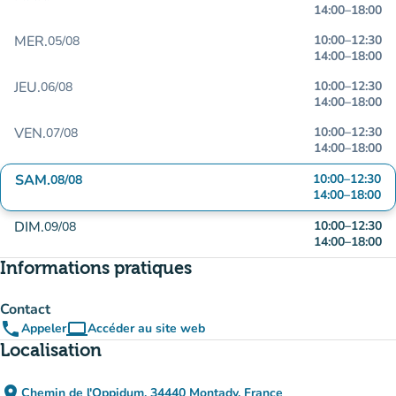
14:00
–
18:00
MER.
10:00
–
12:30
05/08
14:00
–
18:00
JEU.
10:00
–
12:30
06/08
14:00
–
18:00
VEN.
10:00
–
12:30
07/08
14:00
–
18:00
SAM.
10:00
–
12:30
08/08
14:00
–
18:00
DIM.
10:00
–
12:30
09/08
14:00
–
18:00
Informations pratiques
Contact
phone
computer
Appeler
Accéder au site web
(nouvel onglet)
Localisation
place
Chemin de l'Oppidum, 34440 Montady, France